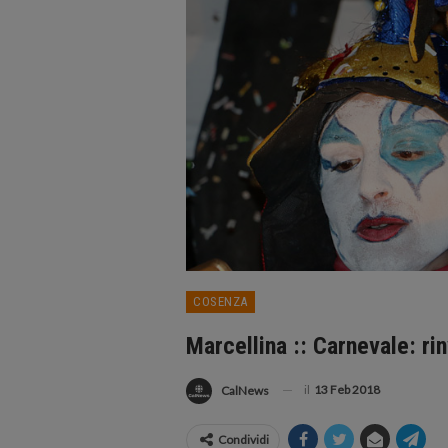
COSENZA
Marcellina :: Carnevale: rin
il
13 Feb 2018
CalNews
Condividi