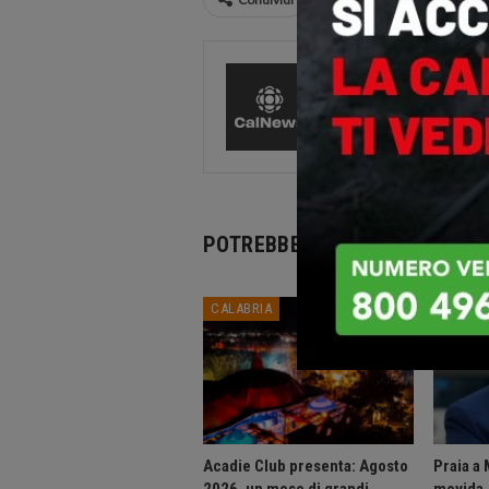
CalNews
27585 Pos
Comments
POTREBBE PIACERTI ANCHE
CALABRIA
CALABR
Acadie Club presenta: Agosto
Praia a 