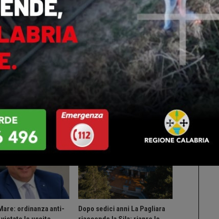
ts
0
Altri Di Autore
IA
CALABRIA
Mare: ordinanza anti-
Dopo sedici anni La Pagliara