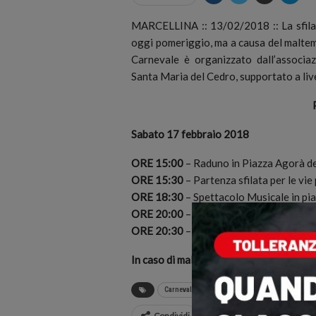
MARCELLINA :: 13/02/2018 :: La sfilata
oggi pomeriggio, ma a causa del maltemp
Carnevale è organizzato dall’associa
Santa Maria del Cedro, supportato a liv
Sabato 17 febbraio 2018
ORE 15:00
– Raduno in Piazza Agorà dei
ORE 15:30
– Partenza sfilata per le vie 
ORE 18:30
– Spettacolo Musicale in pi
ORE 20:00
– Concorso per i carri allego
ORE 20:30
– Ringraziamenti e conclusi
In caso di maltempo le date subiranno m
Carnevale
carri
Marcellina
sfilata
Condividi