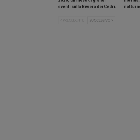
2026, un mese di grandi
movida, 
eventi sulla Riviera dei Cedri.
notturne
PRECEDENTE
SUCCESSIVO