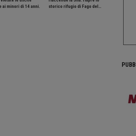
vietate le uscite
riaccende la Sila: riapre lo
 ai minori di 14 anni.
storico rifugio di Fago del…
PUBB