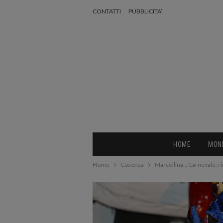
CONTATTI
PUBBLICITA’
HOME
MON
Home
Cosenza
Marcellina :: Carnevale: rin