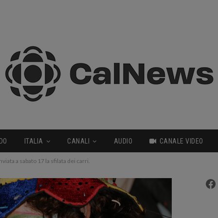
DO
ITALIA
CANALI
AUDIO
CANALE VIDEO
viata a sabato 17 la sfilata dei carri.
Fa