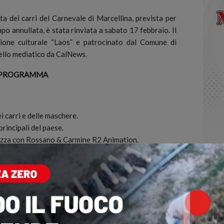
 dei carri del Carnevale di Marcellina, prevista per
o annullata, è stata rinviata a sabato 17 febbraio. Il
zione culturale “Laos” e patrocinato dal Comune di
ello mediatico da CalNews.
PROGRAMMA
 carri e delle maschere.
principali del paese.
azza con Rossano & Carmine R2 Animation.
rici e i gruppi in maschera. Premiazioni sul palco.
one manifestazione.
odifiche.