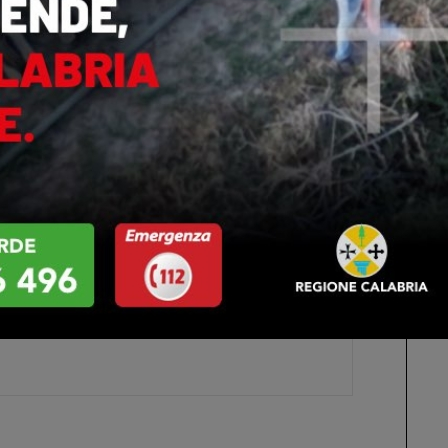
Cosenza, dove è conosciuto e stimato. Attualmente
zionale per il comparto Federitaly Agricoltura ed è
 AIC (Associazione Italiana Coltivatori). Giuseppe
ematiche sociali, partecipa attivamente alla vita
l cui interno ha ricoperto anche incarichi, promuovendo
t. Quindi un lungo e faticoso percorso che ha trovato
un importante traguardo.
Giuseppe Franco
ts
0