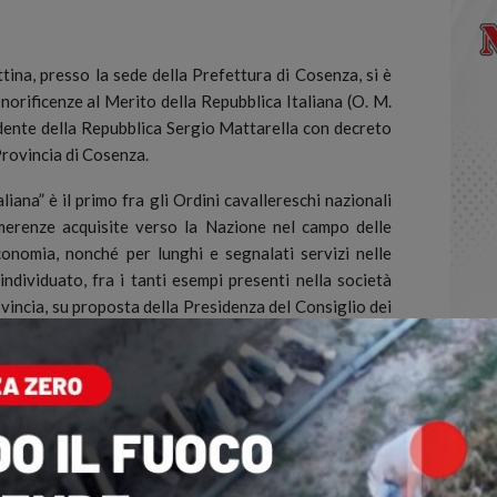
na, presso la sede della Prefettura di Cosenza, si è
norificenze al Merito della Repubblica Italiana (O. M.
idente della Repubblica Sergio Mattarella con decreto
 Provincia di Cosenza.
liana” è il primo fra gli Ordini cavallereschi nazionali
erenze acquisite verso la Nazione nel campo delle
’economia, nonché per lunghi e segnalati servizi nelle
a individuato, fra i tanti esempi presenti nella società
rovincia, su proposta della Presidenza del Consiglio dei
Longobucco Giuseppe Franco. L’onorificenza conferita a
e Imprenditore del settore agroalimentare, con
ica del 2 giugno 2023, fa seguito all’encomiabile
ale sul territorio calabrese, dove da oltre 20 anni è
 sviluppo della nostra agricoltura.
i Francavilla Marittima, Civita, Cassano allo Ionio,