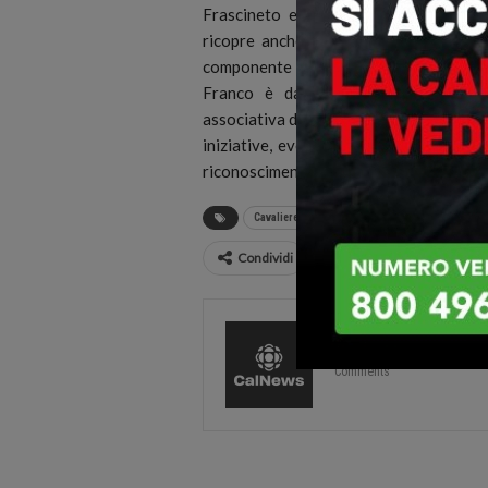
Frascineto e Lungro in Provincia di 
ricopre anche il ruolo di Delegato Na
componente della Direzione Nazionale
Franco è da sempre sensibile alle t
associativa di numerosi enti benefici, a
iniziative, eventi ed attività no-profi
riconoscimento nel raggiungimento di 
Cavaliere al Merito della Repubblica Italiana
Condividi
CalNews
27584 Pos
Comments