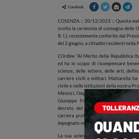
Condividi
COSENZA :: 20/12/2023 :: Questa matti
svolta la cerimonia di consegna delle O
R. I.), recentemente conferite dal Pres
del 2 giugno, a cittadini residenti nella
L’Ordine “Al Merito della Repubblica Ita
ed ha lo scopo di ricompensare benem
scienze, delle lettere, delle arti, dell
carriere civili e militari. Mattarella h
civile e nelle istituzioni della nostra P
Ministri, l’imprenditore originario di 
Giuseppe Franco, Dottore Agronomo 
decreto del Presidente della Repubbl
carriera professionale ed imprenditori
impegnato nella tutela, valorizzazione e
La sua azienda è ubicata nei comuni d