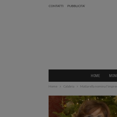
CONTATTI
PUBBLICITA’
HOME
MON
Home
Calabria
Mattarella nomina l’impren