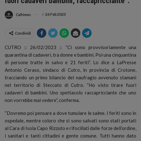
fuori cadaveri bambini, raccapricciante”.
il
26 Feb 2023
CalNews
Condividi
CUTRO :: 26/02/2023 :: “Ci sono provvisoriamente una
quarantina di cadaveri, tra donne e bambini. Poi una cinquantina
di persone tratte in salvo e 21 feriti”.
Lo dice a LaPresse
Antonio Ceraso, sindaco di Cutro, in provincia di Crotone,
tracciando un primo bilancio del naufragio avvenuto stamani
nel territorio di Steccato di Cutro. “Ho visto tirare fuori
cadaveri di bambini. Uno spettacolo raccapricciante che uno
non vorrebbe mai vedere”, conferma.
“Dovremo poi pensare a dove tumulare le salme. I feriti sono in
ospedale, mentre coloro che si sono salvati sono stati portati
al Cara di Isola Capo Rizzuto e rifocillati dalle forze dell’ordine,
i sanitari e tanti cittadini e gente comune. Tutti hanno dato