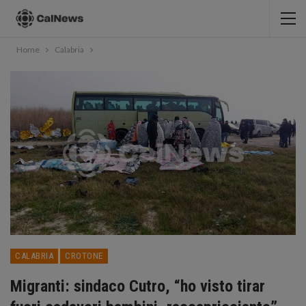
Home
Calabria
CALABRIA
CROTONE
Migranti: sindaco Cutro, “ho visto tirar