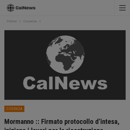
Home
Cosenza
COSENZA
Mormanno :: Firmato protocollo d’intesa,