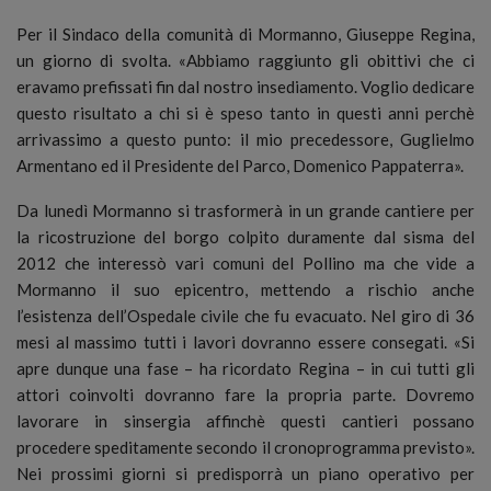
Per il Sindaco della comunità di Mormanno, Giuseppe Regina,
un giorno di svolta. «Abbiamo raggiunto gli obittivi che ci
eravamo prefissati fin dal nostro insediamento. Voglio dedicare
questo risultato a chi si è speso tanto in questi anni perchè
arrivassimo a questo punto: il mio precedessore, Guglielmo
Armentano ed il Presidente del Parco, Domenico Pappaterra».
Da lunedì Mormanno si trasformerà in un grande cantiere per
la ricostruzione del borgo colpito duramente dal sisma del
2012 che interessò vari comuni del Pollino ma che vide a
Mormanno il suo epicentro, mettendo a rischio anche
l’esistenza dell’Ospedale civile che fu evacuato. Nel giro di 36
mesi al massimo tutti i lavori dovranno essere consegati. «Si
apre dunque una fase – ha ricordato Regina – in cui tutti gli
attori coinvolti dovranno fare la propria parte. Dovremo
lavorare in sinsergia affinchè questi cantieri possano
procedere speditamente secondo il cronoprogramma previsto».
Nei prossimi giorni si predisporrà un piano operativo per