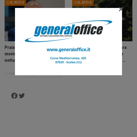
CALABRIA
CALABRIA
×
Praia a Mare: ordinanza anti-
Dopo sedici anni La Pagliara
movida, vietate le uscite
riaccende la Sila: riapre lo
notturne ai minori di 14 anni.
storico rifugio di Fago del…
PRECEDENTE
SUCCESSIVO
Facebook
Twitter