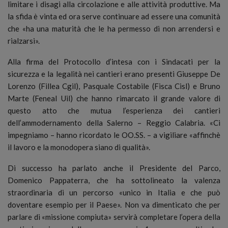
limitare i disagi alla circolazione e alle attività produttive. Ma
la sfida è vinta ed ora serve continuare ad essere una comunità
che «ha una maturità che le ha permesso di non arrendersi e
rialzarsi».
Alla firma del Protocollo d’intesa con i Sindacati per la
sicurezza e la legalità nei cantieri erano presenti Giuseppe De
Lorenzo (Fillea Cgil), Pasquale Costabile (Fisca Cisl) e Bruno
Marte (Feneal Uil) che hanno rimarcato il grande valore di
questo atto che mutua l’esperienza dei cantieri
dell’ammodernamento della Salerno – Reggio Calabria. «Ci
impegniamo – hanno ricordato le OO.SS. – a vigiliare «affinchè
il lavoro e la monodopera siano di qualità».
Di successo ha parlato anche il Presidente del Parco,
Domenico Pappaterra, che ha sottolineato la valenza
straordinaria di un percorso «unico in Italia e che può
doventare esempio per il Paese». Non va dimenticato che per
parlare di «missione compiuta» servirà completare l’opera della