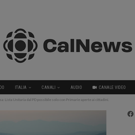
DO
ITALIA
CANALI
AUDIO
CANALE VIDEO
: Lista Unitaria dal PD possibile solo con Primarie aperte ai cittadini.
Fa