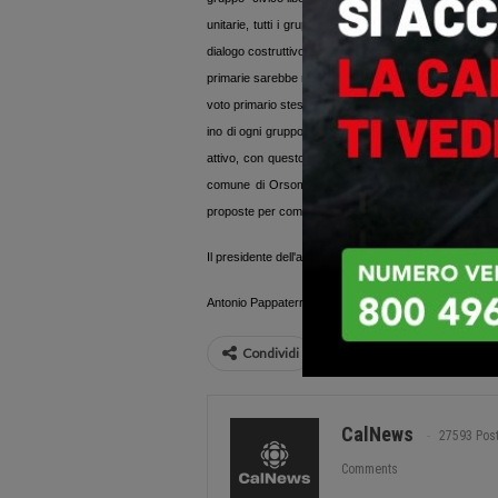
unitarie, tutti i gruppi e i cittadini che ritengono di i
dialogo costruttivo e accettino la condizione democratic
primarie sarebbe rappresentata da due esponenti per 
voto primario stesso. Inoltre, il candidati a primo cittad
ino di ogni gruppo avrebbero la possibilità di trovare 
attivo, con questo metodo i cittadini potrebbero aderi
comune di Orsomarso. Su questa base non ci sono pro
proposte per comporre
la lista unitaria.
I
l presidente dell'associazione “La Scossa”
Antonio Pappaterra
Condividi
CalNews
27593 Pos
Comments