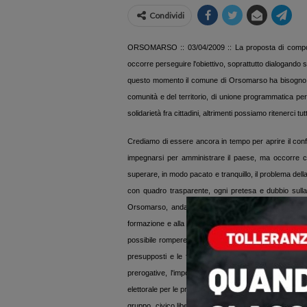
Condividi
ORSOMARSO ::
03/04/2009
:: La proposta di compo
occorre perseguire l'obiettivo, soprattutto dialogando su
questo momento il comune di Orsomarso ha bisogno di
comunità e del territorio, di unione programmatica per
solidarietà fra cittadini, altrimenti possiamo ritenerci tut
Crediamo di essere ancora in tempo per aprire il confr
impegnarsi per amministrare il paese, ma occorre c
superare, in modo pacato e tranquillo, il problema del
con quadro trasparente, ogni pretesa e dubbio sulla 
Orsomarso, andando anche ad evitare i “fantomatici 
formazione e alla costituzione di una vera forma demo
possibile rompere con il passato e la sfiducia gene
presupposti e le fondamenta di unità necessaria per 
prerogative, l'importante è rendere fattibile il perco
elettorale per le primarie, che
si potrebbero effettuare
gruppo
civico libero che intende essere candidato a