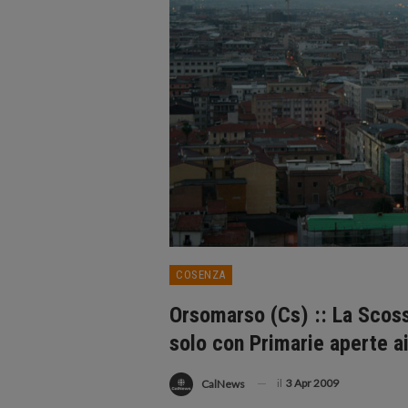
COSENZA
Orsomarso (Cs) :: La Scossa
solo con Primarie aperte ai 
il
3 Apr 2009
CalNews