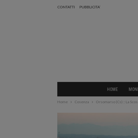
CONTATTI
PUBBLICITA’
HOME
MON
Home
Cosenza
Orsomarso (Cs) :: La Scossa