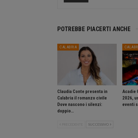
POTREBBE PIACERTI ANCHE
CALABRIA
CALABR
Claudia Conte presenta in
Acadie 
Calabria il romanzo civile
2026, u
Dove nascono i silenzi:
eventi s
doppio…
PRECEDENTE
SUCCESSIVO