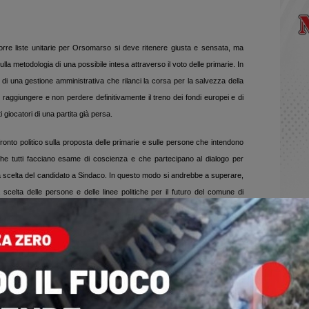
rre liste unitarie per Orsomarso si deve ritenere giusta e sensata, ma
lla metodologia di una possibile intesa attraverso il voto delle primarie. In
 una gestione amministrativa che rilanci la corsa per la salvezza della
 raggiungere e non perdere definitivamente il treno dei fondi europei e di
ti giocatori di una partita già persa.
onto politico sulla proposta delle primarie e sulle persone che intendono
he tutti facciano esame di coscienza e che partecipano al dialogo per
la scelta del candidato a Sindaco. In questo modo si andrebbe a superare,
scelta delle persone e delle linee politiche per il futuro del comune di
giochetti” di eventuali pretendenti senza scrupoli e contribuendo alla
cratica di partecipazione dei cittadini. Solo in questo modo crediamo sia
rale che si è instaurata nella comunità orsomarsese, andando a creare i
la crescita del paese. Non pensiamo sia difficile incontrasi con queste
rso della proposta con la costituzione, da subito, del comitato di seggio
 subito dopo la domenica di pasqua e l'individuazione delle persone di ogni
 Sindaco. Sarebbe opportuno
che, sulla proposta delle primarie per la liste