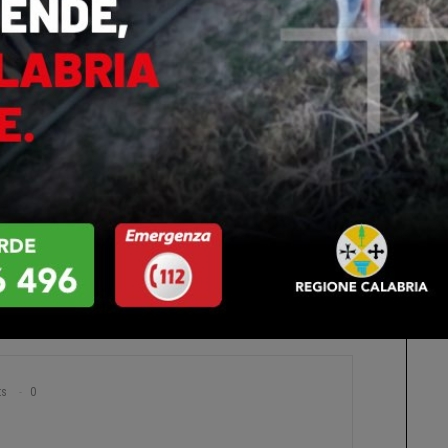
mpegnarsi a ruolo di primo cittadino si rendano disponibili, prima di tutto, al
a del voto primario; la costituzione del comitato di seggio elettorale per le
ogni gruppo che parteciperebbe al confronto sulla scelta democratica del
consenso anche al di fuori del proprio gruppo con il sistema dell'elettorato
re e sostenere la migliore scelta che ritengono giusta per amministrare il
blemi e riserve, occorre solo valutare la possibilità e tirare fuori le
ts
0