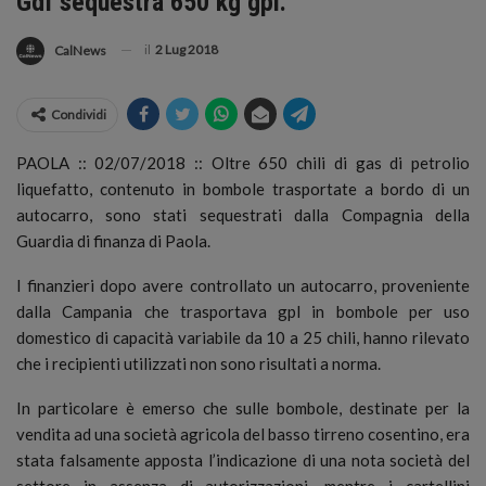
Gdf sequestra 650 kg gpl.
il
2 Lug 2018
CalNews
Condividi
PAOLA :: 02/07/2018 :: Oltre 650 chili di gas di petrolio
liquefatto, contenuto in bombole trasportate a bordo di un
autocarro, sono stati sequestrati dalla Compagnia della
Guardia di finanza di Paola.
I finanzieri dopo avere controllato un autocarro, proveniente
dalla Campania che trasportava gpl in bombole per uso
domestico di capacità variabile da 10 a 25 chili, hanno rilevato
che i recipienti utilizzati non sono risultati a norma.
In particolare è emerso che sulle bombole, destinate per la
vendita ad una società agricola del basso tirreno cosentino, era
stata falsamente apposta l’indicazione di una nota società del
settore in assenza di autorizzazioni, mentre i cartellini