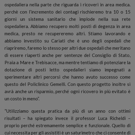
ospedaliera nella parte che riguarda i ricoveri in area medica.
perchè con l‘incremento dei contagi rischieremo tra 10 o 15
giorni un sistema sanitario che implode nella sua rete
ospedaliera. Abbiamo recupero molti posti di degenza in area
medica, presto ne recupereremo altri. Stiamo lavorando e
abbiamo investito su Cariati che è uno degli ospedali che
riapriremo, faremo lo stesso per altri due ospedali che meritano
di essere riaperti anche per sentenze del Consiglio di Stato,
Praia a Mare e Trebisacce, ma mentre tentiamo di potenziare la
dotazione di posti letto ospedalieri siamo impegnati a
sperimentare altri percorsi che hanno avuto successo come
questo del Policlinico Gemelli. Con questo progetto inoltre si
avrà anche un risparmio, perché ogni ricovero in più evitato è
un costo in meno”.
“Utilizziamo questa pratica da più di un anno con ottimi
risultati – ha spiegato invece il professor Luca Richeldi –
proprio perché estremamente semplice e funzionale. Quello di
cui necessita per gli assistiti è un saturimetro che ci consente di