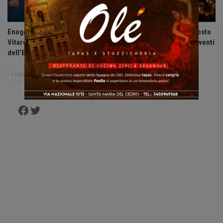
Enogastronomia: ad Alberto
Acadie Club presenta: Agosto
Vitaro il Premio “Il Gusto
2026, un mese di grandi eventi
dell’Eccellenza”.
sulla Riviera dei Cedri.
PRECEDENTE
SUCCESSIVO
Facebook
Twitter