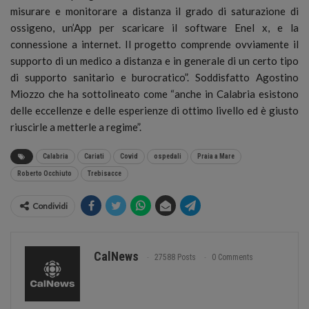
misurare e monitorare a distanza il grado di saturazione di
ossigeno, un’App per scaricare il software Enel x, e la
connessione a internet. Il progetto comprende ovviamente il
supporto di un medico a distanza e in generale di un certo tipo
di supporto sanitario e burocratico”. Soddisfatto Agostino
Miozzo che ha sottolineato come “anche in Calabria esistono
delle eccellenze e delle esperienze di ottimo livello ed è giusto
riuscirle a metterle a regime”.
Calabria
Cariati
Covid
ospedali
Praia a Mare
Roberto Occhiuto
Trebisacce
Condividi
CalNews
27588 Posts
0 Comments