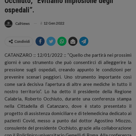
Occhiuto, “Evitiamo implosione degli
ospedali”.
il
12 Gen 2022
CalNews
Condividi
CATANZARO :: 12/01/2022 :: “Quello che partirà nei prossimi
giorni è uno strumento che può consentirci di alleggerire la
pressione sugli ospedali, creando appunto le condizioni per
prevenire scenari peggiori. Uno strumento importante così
come sarà decisiva l’apertura di altre aree mediche in tutto il
nostro territorio”.
Lo ha detto il presidente della Regione
Calabria, Roberto Occhiuto, durante una conferenza stampa
nella Cittadella di Catanzaro, dove è stato presentato il
progetto di assistenza domiciliare e di telemedicina dedicato ai
pazienti Covid, messo a punto dal dottor Agostino Miozzo,
consulente del presidente Occhiuto, grazie alla collaborazione
con il Policlinico universitario Gemelli di Roma. Alla conferenza