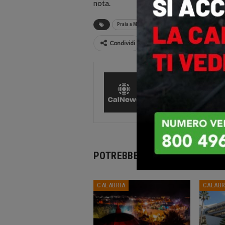
nota.
Praia a Mare
vaccino
Vax day
Condividi
CalNews
27585 Pos
Comments
POTREBBE PIACERTI ANCHE
CALABRIA
CALABR