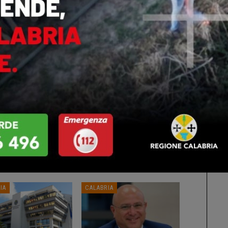
ts
0
Altri Di Autore
IA
CALABRIA