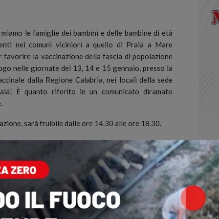
iamo le famiglie dei bambini e delle bambine di età
enti nei comuni viciniori a quello di Praia a Mare
 favorire la vaccinazione della fascia di popolazione
ogo nelle giornate del 13, 14 e 15 gennaio, presso la
ccinale dalla Regione Calabria, nei locali della sede
raia”. È quanto riferito in un comunicato diramato
.
azione, sarà fruibile dalle ore 14.30 alle ore 18.30.
i da un solo genitore munito di un valido documento
ria
one finalizzata alla protezione con la vaccinazione di
a realizzato a riguardo uno spot promozionale, di cui si
azione, tramite i propri contatti, da parte anche dei
nti scolastici dell’Alto Tirreno Cosentino”, conclude la