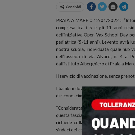
Condividi
PRAIA A MARE :: 12/01/2022 :: “Inform
compresa tra i 5 e gli 11 anni resid
dell’iniziativa Open Vax School Day per
pediatrica (5-11 anni).
L’evento avrà lu
nostra scuola, individuata quale hub va
dell’Ipsseoa di via Alvaro, n. 4 a P
dall’istituto Alberghiero di Praia a Mare
Il servizio di vaccinazione, senza prenot
I bambini dovranno essere accompagnat
di riconoscimento e della tessera sanita
“Considerata la significatività dell’azi
questa fascia d’età, il nostro Istituto h
richiede collaborazione nella dissemin
sindaci dei comuni viciniori e dei dirige