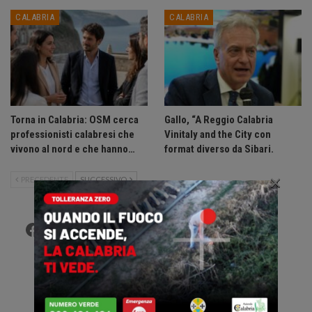
CALABRIA
CALABRIA
Torna in Calabria: OSM cerca
Gallo, “A Reggio Calabria
professionisti calabresi che
Vinitaly and the City con
vivono al nord e che hanno…
format diverso da Sibari.
×
PRECEDENTE
SUCCESSIVO
Facebook
Twitter