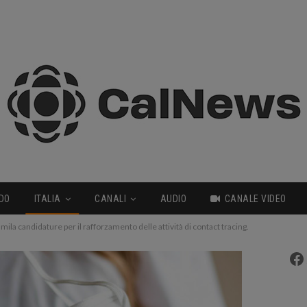
DO
ITALIA
CANALI
AUDIO
CANALE VIDEO
ila candidature per il rafforzamento delle attività di contact tracing.
Fa