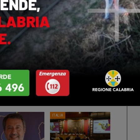
Italia
ts
0
Altri Di Autore
ITALIA