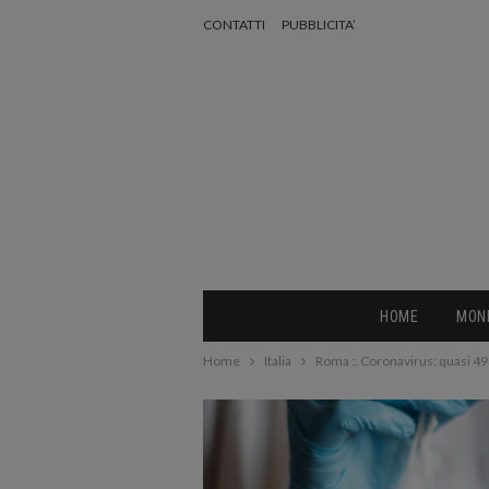
CONTATTI
PUBBLICITA’
HOME
MON
Home
Italia
Roma :: Coronavirus: quasi 49 m