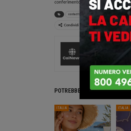
conferimento degli incarichi.
contact tracing
contagi
Coronavirus
Condividi
CalNews
27585 Pos
Comments
POTREBBE PIACERTI ANCHE
ITALIA
ITALIA