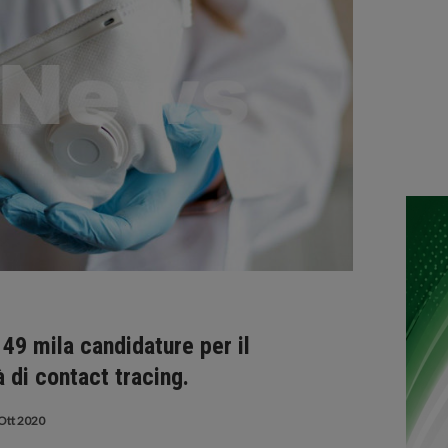
49 mila candidature per il
à di contact tracing.
Ott 2020