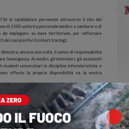
6 le candidature pervenute attraverso il sito del
ne di 1500 unità tra personale medico e sanitario e di
a da impiegare, su base territoriale, per rafforzare
ti dei casi positivi (contact tracing).
 dimostra, ancora una volta, il senso di responsabilità
re l’emergenza. Ai medici, gli infermieri, gli assistenti
li studenti universitari in discipline infermieristiche e
nno offerto la propria disponibilità va la nostra
e da 9.282 medici, 2.717 infermieri, 1.982 assistenti,
i. Complessivamente oltre il 60% delle candidature
i il 75% tra gli studenti e del 70% tra gli infermieri.
 un elenco su base regionale che sarà trasmesso alle
uali, previa verifica dei requisiti, provvederanno al