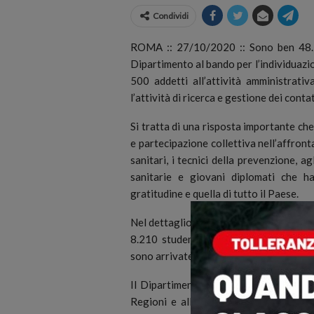
Condividi
ROMA :: 27/10/2020 :: Sono ben 48.73
Dipartimento al bando per l’individuazio
500 addetti all’attività amministrativ
l’attività di ricerca e gestione dei contat
Si tratta di una risposta importante che
e partecipazione collettiva nell’affronta
sanitari, i tecnici della prevenzione, ag
sanitarie e giovani diplomati che ha
gratitudine e quella di tutto il Paese.
Nel dettaglio, sono pervenute candidatur
8.210 studenti e 26.545 amministrativ
sono arrivate da donne, con punte di quas
Il Dipartimento provvederà a redigere
Regioni e alle Province autonome, le q