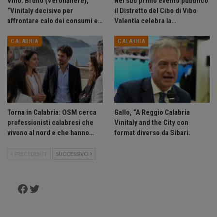
Vino: Bruno (Veronafiere),
Nel suo primo evento pubblico
“Vinitaly decisivo per
il Distretto del Cibo di Vibo
affrontare calo dei consumi e…
Valentia celebra la…
CALABRIA
CALABRIA
Torna in Calabria: OSM cerca
Gallo, “A Reggio Calabria
professionisti calabresi che
Vinitaly and the City con
vivono al nord e che hanno…
format diverso da Sibari.
PRECEDENTE
SUCCESSIVO
Facebook
Twitter