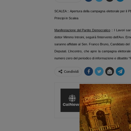
SCALEA :: Apertura della campagna elettorale per il PD
Principi in Scalea
Manifestazione del Partito Democratico
::
I Lavori sar
dottor Mimmo Introini, seguirà l’intervento dell’Avv. 
saranno affidate al Sen. Franco Bruno, Candidato del 
Deputati.
L’incontro, che apre la campagna elettorale 
numero zero del periodico di informazione e dibattito 
Condividi
CalNews
27584 Pos
Comments