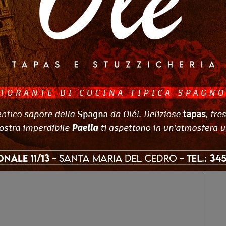
Altri Di Autore
IA
CALABRIA
Mare: ordinanza anti-
Dopo sedici anni La Pagliara
vietate le uscite
riaccende la Sila: riapre lo
 ai minori di 14 anni.
storico rifugio di Fago del…