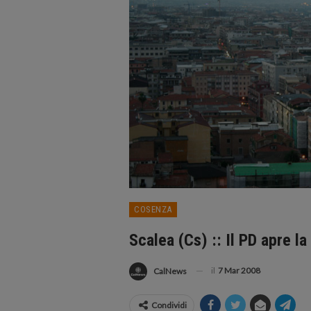
COSENZA
Scalea (Cs) :: Il PD apre l
il
7 Mar 2008
CalNews
Condividi