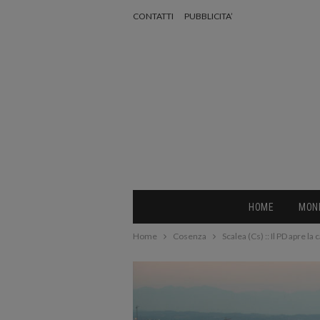
CONTATTI
PUBBLICITA’
HOME
MON
Home
Cosenza
Scalea (Cs) :: Il PD apre l