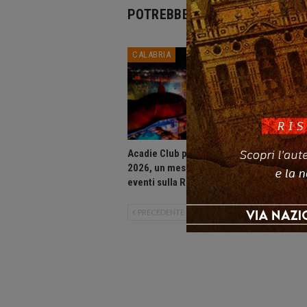
POTREBBE PIACERTI ANCHE
CALABRIA
CALABR
Acadie Club presenta: Agosto
Praia a 
2026, un mese di grandi
movida, 
eventi sulla Riviera dei Cedri.
notturne
PRECEDENTE
SUCCESSIVO