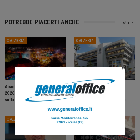
POTREBBE PIACERTI ANCHE
Tutti
CALABRIA
CALABRIA
×
Acadie Club presenta: Agosto
Consiglio regionale della
2026, un mese di grandi eventi
Calabria approva
sulla Riviera dei Cedri.
assestamento e variazioni
bilancio…
CALABRIA
CALABRIA