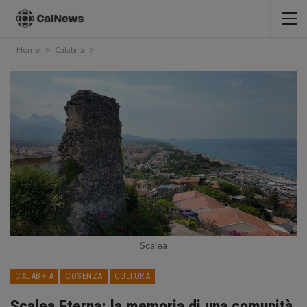
Home
Calabria
Scalea
CALABRIA
COSENZA
CULTURA
Scalea Eterna: la memoria di una comunità