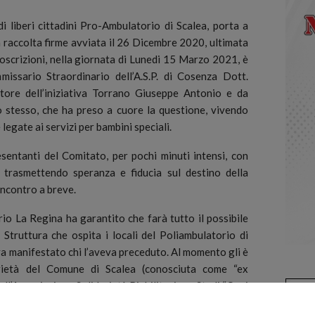
 liberi cittadini Pro-Ambulatorio di Scalea, porta a
a raccolta firme avviata il 26 Dicembre 2020, ultimata
oscrizioni, nella giornata di Lunedi 15 Marzo 2021
, è
issario Straordinario dell’A.S.P. di Cosenza Dott.
ore dell’iniziativa Torrano Giuseppe Antonio e da
 stesso, che ha preso a cuore la questione, vivendo
 legate ai servizi per bambini speciali.
esentanti del Comitato, per pochi minuti intensi, con
 trasmettendo speranza e fiducia sul destino della
incontro a breve.
io La Regina ha garantito che farà tutto il possibile
Struttura che ospita i locali del Poliambulatorio di
a manifestato chi l’aveva preceduto. Al momento gli è
prietà del Comune di Scalea (conosciuta come “ex
ll’Associazione Solidarietà Riabilitazione Studi “Oasi
e che dovrebbe ricevere il maggior numero di servizi