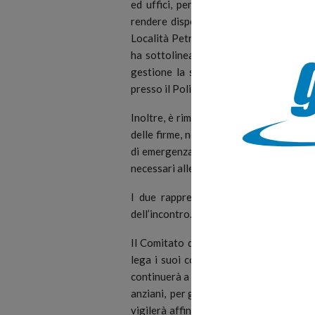
ed uffici, per gli spazi che però la s
rendere disponibili, in modo da permet
Località Petrosa e la risoluzione di tut
ha sottolineato, la disponibilità dei r
gestione la struttura, che dovrà ospi
presso il Poliambulatorio, con i quali si
Inoltre, è rimasto colpito dall’impegno 
delle firme, nonostante le restrizioni 
di emergenza sanitaria, al fine di salvag
necessari alle comunità dell’Alto Tirre
I due rappresentanti del Comitato, To
dell’incontro.
Il Comitato di cittadini Pro-Ambulatori
lega i suoi componenti, disponibile ed
continuerà a spendersi ed a lottare con f
anziani, per garantire a tutti gli utenti-ci
vigilerà affinchè vi sia l’impegno real