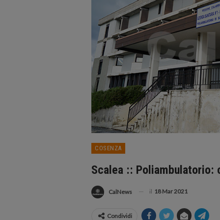
COSENZA
Scalea :: Poliambulatorio: 
il
18 Mar 2021
CalNews
Condividi