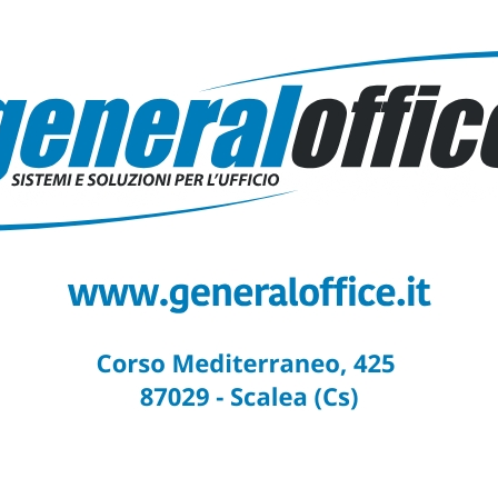
tessa Associazione che ne detiene il possesso, potrà
tere l’adeguamento e messa a norma dei locali siti in
te le problematiche oggi esistenti. Il Dott. La Regina
appresentanti dell’Associazione che attualmente ha in
tare temporaneamente i servizi sanitari oggi forniti
 sta interfacciando in modo costruttivo.
profuso da semplici cittadini impegnati nella raccolta
e le norme da rispettare in questo particolare momento
uardare dei servizi sanitari ed assistenziali a rischio,
no Cosentino.
rrano e Reda, si dichiarano soddisfatti e fiduciosi
o di Scalea, forte di un rapporto di sana amicizia che
 aperto ad accogliere coloro che vorranno far parte,
orza, per tutte le famiglie, bambini e ragazzi speciali,
ttadini del territorio il diritto alla salute e alle cure, e
e al mantenimento e potenziamento dell’unico Presidio