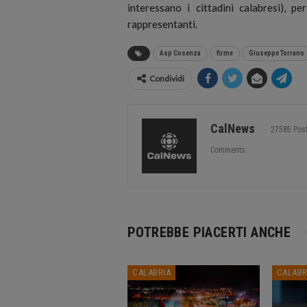
interessano i cittadini calabresi), p
rappresentanti.
Asp Cosenza
firme
Giuseppe Torrano
Condividi
CalNews
27585 Pos
Comments
POTREBBE PIACERTI ANCHE
CALABRIA
CALABR