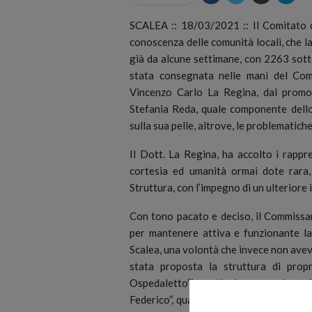
SCALEA :: 18/03/2021 :: Il Comitato di
conoscenza delle comunità locali, che l
già da alcune settimane, con 2263 sott
stata consegnata nelle mani del Comm
Vincenzo Carlo La Regina, dal promot
Stefania Reda, quale componente dello
sulla sua pelle, altrove, le problematiche
Il Dott. La Regina, ha accolto i rappr
cortesia ed umanità ormai dote rara,
Struttura, con l’impegno di un ulteriore 
Con tono pacato e deciso, il Commissar
per mantenere attiva e funzionante la 
Scalea, una volontà che invece non avev
stata proposta la struttura di pro
Ospedaletto”), gestita in convenzione da
Federico”, quale soluzione temporanea 