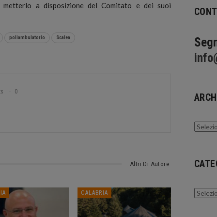
er metterlo a disposizione del Comitato e dei suoi
CONT
poliambulatorio
Scalea
Segn
info
ts
0
ARCH
Archivi
CATE
Altri Di Autore
Catego
IA
CALABRIA