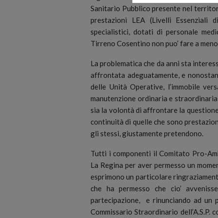
Sanitario Pubblico presente nel territor
prestazioni LEA (Livelli Essenziali
specialistici, dotati di personale med
Tirreno Cosentino non puo’ fare a meno
La problematica che da anni sta interes
affrontata adeguatamente, e nonostant
delle Unità Operative, l’immobile ve
manutenzione ordinaria e straordinaria 
sia la volontà di affrontare la questione,
continuità di quelle che sono prestazioni 
gli stessi, giustamente pretendono.
Tutti i componenti il Comitato Pro-Amb
La Regina per aver permesso un momento
esprimono un particolare ringraziament
che ha permesso che cio’ avvenisse
partecipazione, e rinunciando ad un p
Commissario Straordinario dell’A.S.P. c