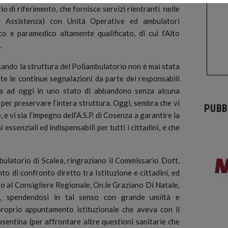
io di riferimento, che fornisce servizi rientranti nelle
 di Assistenza) con Unità Operative ed ambulatori
ico e paramedico altamente qualificato, di cui l’Alto
.
sando la struttura del Poliambulatorio non è mai stata
e le continue segnalazioni da parte dei responsabili
rsa ad oggi in uno stato di abbandono senza alcuna
per preservare l’intera struttura. Oggi, sembra che vi
PUBB
 e vi sia l’impegno dell’A.S.P. di Cosenza a garantire la
essenziali ed indispensabili per tutti i cittadini, e che
ulatorio di Scalea, ringraziano il Commissario Dott.
 di confronto diretto tra Istituzione e cittadini, ed
o al Consigliere Regionale, On.le Graziano Di Natale,
, spendendosi in tal senso con grande umiltà e
roprio appuntamento istituzionale che aveva con il
osentina (per affrontare altre questioni sanitarie che