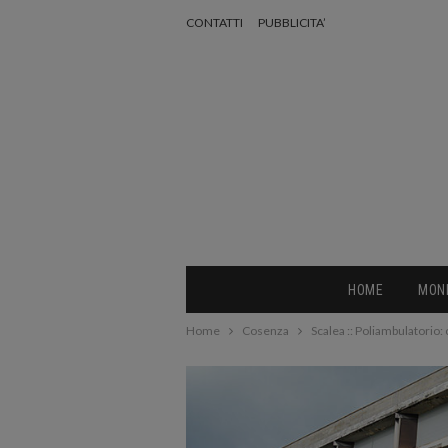
CONTATTI
PUBBLICITA’
HOME
MON
Home
Cosenza
Scalea :: Poliambulatorio: