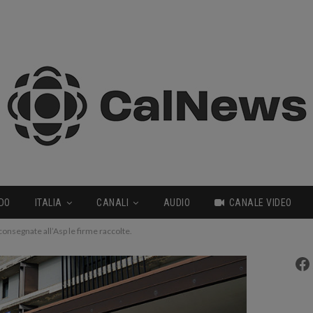
DO
ITALIA
CANALI
AUDIO
CANALE VIDEO
 consegnate all’Asp le firme raccolte.
Fa