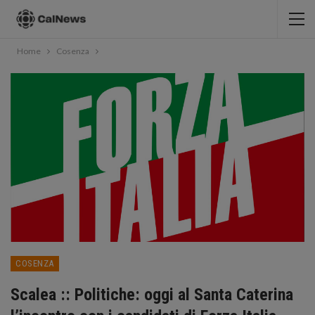
Home
Cosenza
COSENZA
Scalea :: Politiche: oggi al Santa Caterina