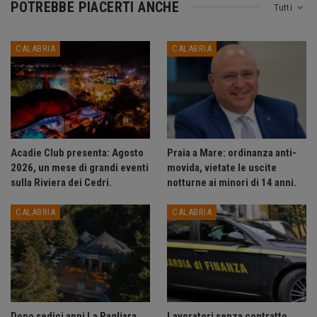
POTREBBE PIACERTI ANCHE
Tutti
CALABRIA
CALABRIA
Acadie Club presenta: Agosto
Praia a Mare: ordinanza anti-
2026, un mese di grandi eventi
movida, vietate le uscite
sulla Riviera dei Cedri.
notturne ai minori di 14 anni.
CALABRIA
CALABRIA
Dopo sedici anni La Pagliara
Lavoratori senza contratto