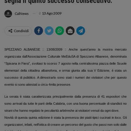
segna il quinto successo consecutivo.
il
13 Ago 2009
CalNews
Condividi
SPEZZANO ALBANESE :: 13/08/2009 :: Anche quest'anno la mostra mercato
organizzata dall'Associazione Culturale MeEduSA di Spezzano Albanese, denominata
“Spixana in Fiera”, svoltasi lo scorso 7 agosto nella centralissima piazza delle Scuole
elementari della cittadina albanofona, e ormai giunta alla sua V Edizione, è stata un
successo di pubblico. A dimostrarlo sono stati i numeri dei visitatori che per questo
evento si sono attestati a circa 4mila presenze.
La serata è stata caratterizzata principalmente dalla presenza di 41 espositori che
sono arrivati da tutte le parti della Calabria, con una buona percentuale di standisti no
strani che hanno regalato le peculiarità arbëreshe ai visitatori venuti da ogni dove.
Novità di questa quinta edizione è stata la presenza dei piatti tipici cucinati in loco. Gli
organizzatori, infatti, nell'ottica di creare un percorso del gusto che passi non solo dalle