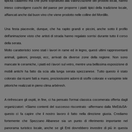
tipicità calabresi ma che punti soprattutto alla valorizzazione dei prodotti locali, hanno
inteso coinvolgere cuochi del paese per proporre i piatti tipici della tradizione locale,
affiancati anche dal buon vino che viene prodotto nelle colline del Mordillo.
Una festa piacevole, dunque, che ha rapito grandi e piccini, anche sotto il profilo
dell'animazione visto che artisti di strada hanno regalato sorrisi durante tutto il corso
della serata.
Molto caratteristici sono stati i lavori in rame ed in legno, questi ultimi rappresentanti
animali, galeoni, presepi, ecc, arrivati da diverse zone della regione. Non sono
mancate le ceramiche, i piatti ed i lavori sul vetro, mentre una bellissima esposizione di
mobili antichi ha fatto da scia alla lunga serata spezzanese. Tutto questo è stato
colorato dai ricami fatti a mano, preziosissimi adorni di stoffe colorate e variopinte tele
pittoriche realizzati in pieno clima arbëresh.
A rinfrescare gli ospiti, in fine, ci ha pensato l'ormai classica cocomerata offerta dagli
organizzatori: «Siamo contenti del successo riscontrato -affermano dalla MeEduSA-
questo ci fa capire che il nostro lavoro è fatto nella direzione giusta. Crediamo
fortemente che Spezzano Albanese sia un punto di riferimento importante nel
panorama turistico locale, anche se gli Enti dovrebbero investire di più in questa