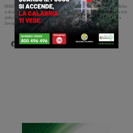
RENDE :: 17/04/2018 :: “Donne impegnate nelle professioni scientifiche
e divario di genere”. È questo il titolo del seminario tenuto all’Università
della Calabria al Corso di Pedagogia della comunicazione da Sandra
Savaglio, una del…
Facebook
Twitter