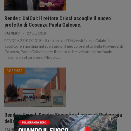
Rende :: UniCal: il rettore Crisci accoglie il nuovo
prefetto di Cosenza Paola Galeone.
27 Lug 2018
CALNEWS
RENDE :: 27/07/2018 :: Il rettore dell’Università della Calabria ha
accolto, ieri mattina nel suo studio, il nuovo prefetto della Provincia di
Cosenza, Paola Galeone, per il saluto di benvenuto istituzionale.
Insieme al rettore Gino Mirocle…
COSENZA
×
Rende :: Unical: Sandra Savaglio al corso di Pedagogia
della Comunicazione.
17 Apr 2018
CALNEWS