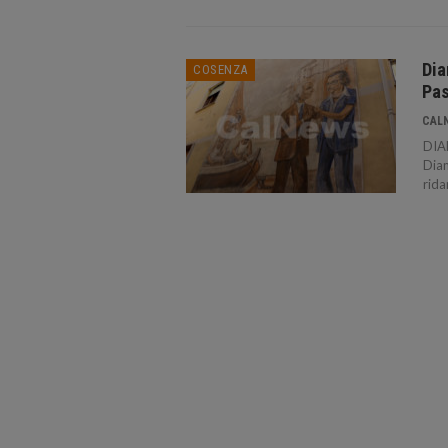
Dia
COSENZA
Pas
CAL
DIAM
Diam
rida