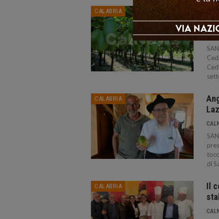
San
CALABRIA
Med
CAL
SAN
Cedr
Cedr
sett
Ang
CALABRIA
Laz
CAL
SAN
pres
tocc
di S
Il 
CALABRIA
sta
CAL