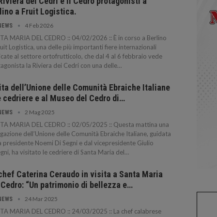
Riviera dei Cedri e il Cedro protagonisti a
lino a Fruit Logistica.
4 Feb 2026
NEWS
TA MARIA DEL CEDRO :: 04/02/2026 :: È in corso a Berlino
ruit Logistica, una delle più importanti fiere internazionali
cate al settore ortofrutticolo, che dal 4 al 6 febbraio vede
agonista la Riviera dei Cedri con una delle…
ita dell’Unione delle Comunità Ebraiche Italiane
e cedriere e al Museo del Cedro di…
2 Mag 2025
NEWS
TA MARIA DEL CEDRO :: 02/05/2025 :: Questa mattina una
gazione dell’Unione delle Comunità Ebraiche Italiane, guidata
a presidente Noemi Di Segni e dal vicepresidente Giulio
gni, ha visitato le cedriere di Santa Maria del…
chef Caterina Ceraudo in visita a Santa Maria
 Cedro: “Un patrimonio di bellezza e…
24 Mar 2025
NEWS
TA MARIA DEL CEDRO :: 24/03/2025 :: La chef calabrese