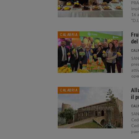
PRAI
impi
16 a
"D.I
Fru
CALABRIA
del
CAL
SAN
pres
atti
oper
All
CALABRIA
il 
CAL
SANT
Cedr
Cedr
paes