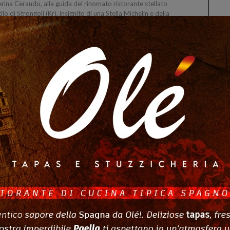
rina Ceraudo, alla guida del rinomato ristorante stellato
ilo di Strongoli (Kr), insignito di una Stella Michelin e della
tigiosa Stella Verde, è stata protagonista di una…
anta Maria del Cedro incontro pubblico per la
tituzione del Consorzio del Cedro DOP.
18 Mar 2025
NEWS
TA MARIA DEL CEDRO :: 18/03/2025 :: Sabato 22 marzo
, alle ore 17:30, presso il Museo del Cedro di Santa Maria
Cedro (Cs), si terrà un importante incontro pubblico per la
ituzione del Consorzio di Tutela del Cedro di Santa…
tituzione del Consorzio di Tutela del Cedro di
ta Maria del Cedro DOP: incontro pubblico il
…
7 Mar 2025
NEWS
TA MARIA DEL CEDRO :: 07/03/2025 :: Sabato 22 marzo
, alle ore 17:30, presso il Museo del Cedro di Santa Maria
Cedro (Cs), si terrà un incontro pubblico per la costituzione
ciale del Consorzio di Tutela del Cedro di Santa…