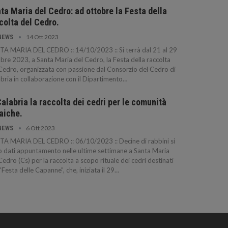
ta Maria del Cedro: ad ottobre la Festa della
colta del Cedro.
14 Ott 2023
NEWS
A MARIA DEL CEDRO :: 14/10/2023 :: Si terrà dal 21 al 29
bre 2023, a Santa Maria del Cedro, la Festa della raccolta
Cedro, organizzata con passione dal Consorzio del Cedro di
bria in collaborazione con il Dipartimento…
Calabria la raccolta dei cedri per le comunità
aiche.
6 Ott 2023
NEWS
TA MARIA DEL CEDRO :: 06/10/2023 :: Decine di rabbini si
 dati appuntamento nelle ultime settimane a Santa Maria
Cedro (Cs) per la raccolta a scopo rituale dei cedri destinati
 "Festa delle Capanne", che, iniziata il 29…