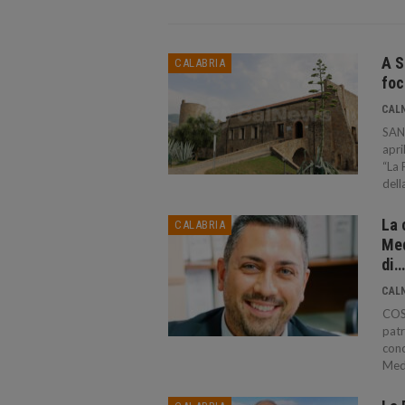
A S
CALABRIA
foc
CAL
SAN
apri
“La 
dell
La 
CALABRIA
Med
di…
CAL
COSE
patr
conc
Medi