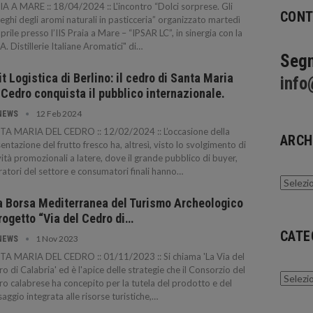
A A MARE :: 18/04/2024 :: L'incontro “Dolci sorprese. Gli
CONT
eghi degli aromi naturali in pasticceria” organizzato martedì
prile presso l’IIS Praia a Mare – “IPSAR LC”, in sinergia con la
.A. Distillerie Italiane Aromatici" di…
Segn
it Logistica di Berlino: il cedro di Santa Maria
info
 Cedro conquista il pubblico internazionale.
12 Feb 2024
NEWS
TA MARIA DEL CEDRO :: 12/02/2024 :: L’occasione della
ARCH
entazione del frutto fresco ha, altresì, visto lo svolgimento di
vità promozionali a latere, dove il grande pubblico di buyer,
atori del settore e consumatori finali hanno…
Archivi
a Borsa Mediterranea del Turismo Archeologico
progetto “Via del Cedro di…
CATE
1 Nov 2023
NEWS
A MARIA DEL CEDRO :: 01/11/2023 :: Si chiama 'La Via del
o di Calabria' ed è l'apice delle strategie che il Consorzio del
Catego
o calabrese ha concepito per la tutela del prodotto e del
aggio integrata alle risorse turistiche,…