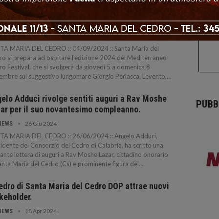
ta Maria del Cedro: tutto pronto per il
iterraneo Cedro Festival 2024.
4 Set 2024
NEWS
TA MARIA DEL CEDRO :: 04/09/2024 :: Santa Maria del
o si prepara ad ospitare l'edizione 2024 del Mediterraneo
o Festival, che si svolgerà da giovedì 5 a domenica 8
embre sul suggestivo lungomare Giorgio Perlasca. L'evento,…
elo Adduci rivolge sentiti auguri a Rav Moshe
PUBB
ar per il suo novantesimo compleanno.
26 Giu 2024
NEWS
TA MARIA DEL CEDRO :: 26/06/2024 :: Angelo Adduci,
idente del Consorzio del Cedro di Calabria, ha scritto una
ante lettera di auguri a Rav Moshe Lazar, cittadino onorario
anta Maria del Cedro (Cs) e prominente figura del…
cedro di Santa Maria del Cedro DOP attrae nuovi
keholder.
18 Apr 2024
NEWS