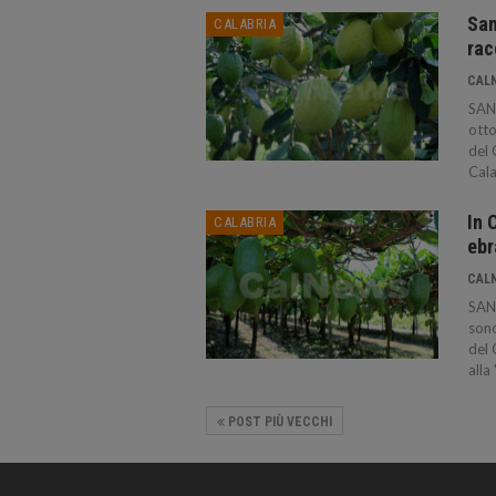
San
CALABRIA
rac
CAL
SANT
otto
del 
Cala
In 
CALABRIA
ebr
CAL
SAN
sono
del 
alla
POST PIÙ VECCHI