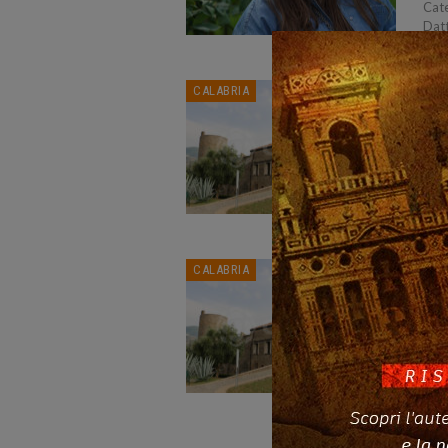
Cate
Datt
pres
A S
CALABRIA
cos
CAL
SAN
2025
del 
cost
Cos
CALABRIA
San
22
CAL
SAN
2025
del 
uffi