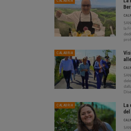
La 
CALABRIA
Ber
CAL
SAN
la F
dedi
prot
Vis
CALABRIA
all
CAL
SAN
dele
dall
Dise
La 
CALABRIA
del
CAL
SAN