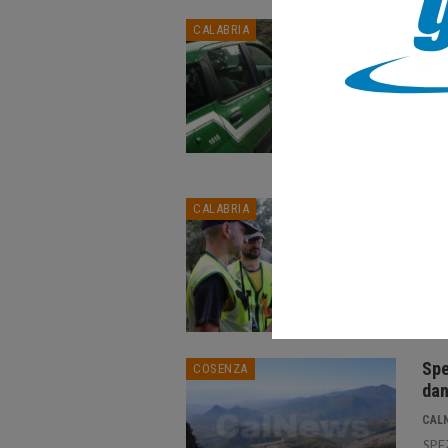
Seq
CALABRIA
in S
CAL
CAMI
stat
Cara
di C
Tro
CALABRIA
Asp
CAL
MAMM
cerc
terr
Spe
COSENZA
dan
CAL
SPE