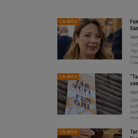
Fun
CALABRIA
San
CAL
CAT
“Agr
inte
Cala
“Ta
CALABRIA
con
CAL
CAMP
prof
part
l’ev
Tar
CALABRIA