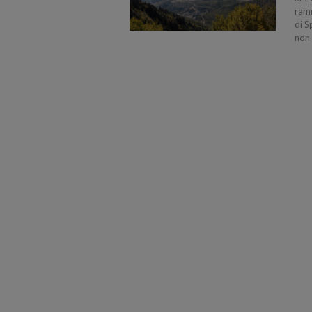
ramm
di S
non 