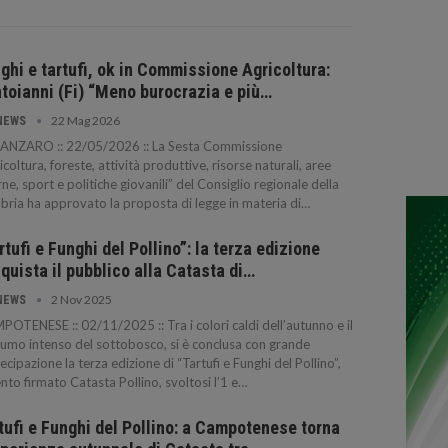
ghi e tartufi, ok in Commissione Agricoltura:
toianni (Fi) “Meno burocrazia e più…
22 Mag 2026
NEWS
ANZARO :: 22/05/2026 :: La Sesta Commissione
icoltura, foreste, attività produttive, risorse naturali, aree
rne, sport e politiche giovanili” del Consiglio regionale della
bria ha approvato la proposta di legge in materia di…
rtufi e Funghi del Pollino”: la terza edizione
quista il pubblico alla Catasta di…
2 Nov 2025
NEWS
OTENESE :: 02/11/2025 :: Tra i colori caldi dell’autunno e il
umo intenso del sottobosco, si è conclusa con grande
ecipazione la terza edizione di “Tartufi e Funghi del Pollino”,
ento firmato Catasta Pollino, svoltosi l’1 e…
tufi e Funghi del Pollino: a Campotenese torna