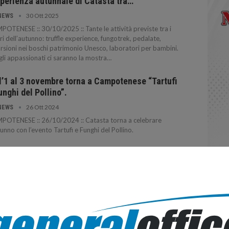
sperienza autunnale di Catasta tra…
30 Ott 2025
NEWS
OTENESE :: 30/10/2025 :: Tante le attività previste tra i
ri dell’autunno: truffle experience, fungotrek, pedalate,
rsioni nei boschi patrimonio Unesco, laboratori per bambini.
gli appassionati ci saranno la mostra…
l’1 al 3 novembre torna a Campotenese “Tartufi
unghi del Pollino”.
26 Ott 2024
NEWS
POTENESE :: 26/10/2024 :: Catasta torna a celebrare
tunno con l’evento Tartufi e Funghi del Pollino.
ine di cercatori di funghi sanzionati nel
entino.
30 Set 2023
NEWS
NZA :: 30/09/2023 :: Decine di cercatori di funghi sono
i sanzionati perché non ottemperavano a quanto prescrive la
e regionale che ne regolamenta la raccolta.