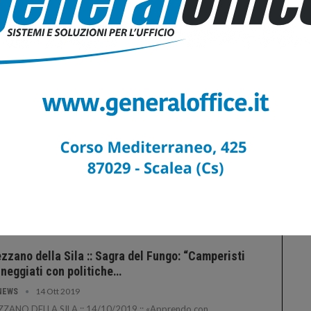
uestrati funghi venduti senza autorizzazione
ila.
17 Set 2022
NEWS
GLIATELLO SILANO :: 17/09/2022 :: 19 chili di funghi sono
i posti sotto sequestro cautelare dai militari della Stazione
binieri Forestale di Spezzano della Sila in località “Moccone”
amigliatello Silano (Cs).
vato morto cercatore di funghi disperso in
romonte.
1 Nov 2021
NEWS
OLA :: 01/11/2021 :: È stato trovato morto G. A., il
atore di funghi di 63 anni che risultava disperso da ieri nel
itorio di Mammola, in Aspromonte.
zzano della Sila :: Sagra del Fungo: “Camperisti
neggiati con politiche…
14 Ott 2019
NEWS
ZZANO DELLA SILA :: 14/10/2019 :: «Apprendo con