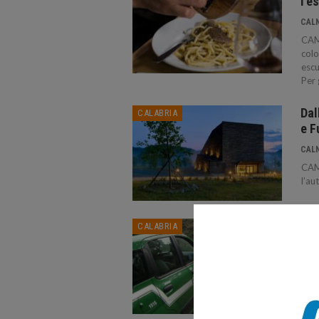
l’e
CAL
CAMP
colo
escu
Per 
Dal
CALABRIA
e F
CAL
CAM
l’au
Dec
CALABRIA
Cos
CAL
COSE
stat
legg