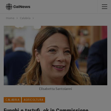
Home
Calabria
Elisabetta Santoianni
CALABRIA
AGRICOLTURA
Funghi e tartufi, ok in Commissione