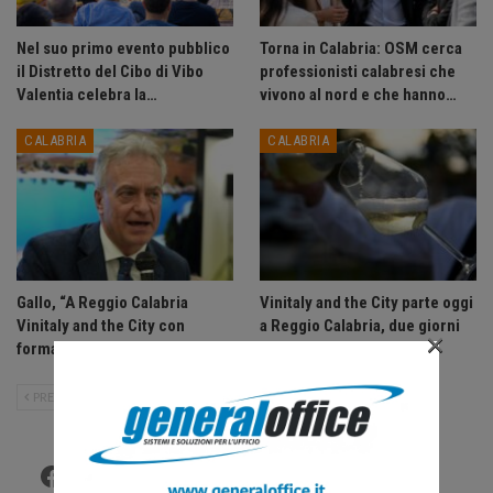
Nel suo primo evento pubblico
Torna in Calabria: OSM cerca
il Distretto del Cibo di Vibo
professionisti calabresi che
Valentia celebra la…
vivono al nord e che hanno…
CALABRIA
CALABRIA
Gallo, “A Reggio Calabria
Vinitaly and the City parte oggi
Vinitaly and the City con
a Reggio Calabria, due giorni
×
format diverso da Sibari.
tra vino, cultura e…
PRECEDENTE
SUCCESSIVO
Facebook
Twitter