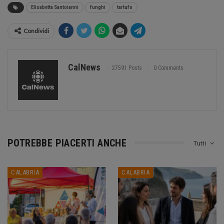
Elisabetta Santoianni
funghi
tartufo
Condividi
CalNews
27591 Posts
0 Comments
POTREBBE PIACERTI ANCHE
Tutti
CALABRIA
CALABRIA