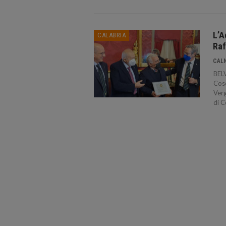
L’A
CALABRIA
Raf
CAL
BEL
Cose
Verg
di C