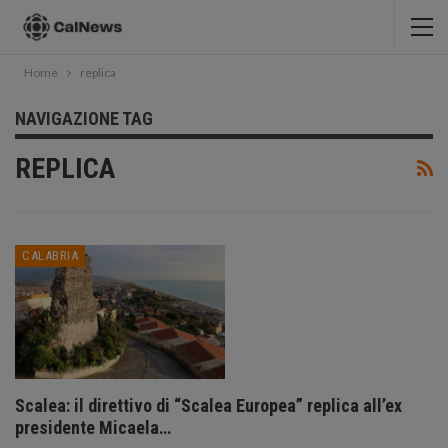
Home
replica
NAVIGAZIONE TAG
REPLICA
CALABRIA
Scalea: il direttivo di “Scalea Europea” replica all’ex
presidente Micaela…