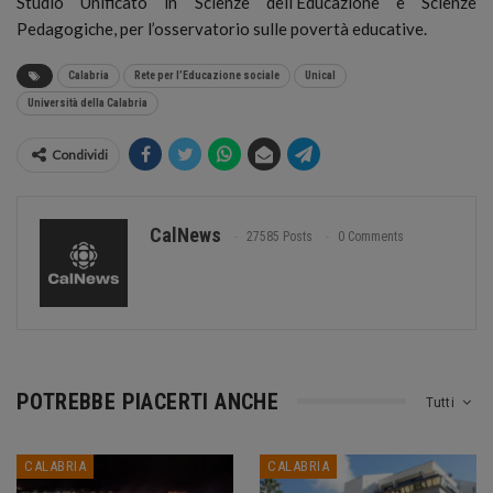
Studio Unificato in Scienze dell’Educazione e Scienze
Pedagogiche, per l’osservatorio sulle povertà educative.
Calabria
Rete per l’Educazione sociale
Unical
Università della Calabria
Condividi
CalNews
27585 Posts
0 Comments
POTREBBE PIACERTI ANCHE
Tutti
CALABRIA
CALABRIA