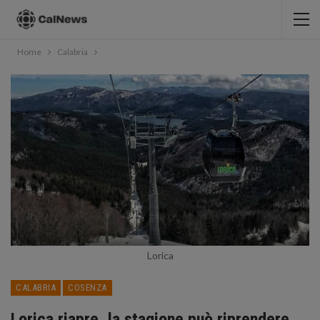
Home
Calabria
Lorica
CALABRIA
COSENZA
Lorica riapre, la stagione può riprendere.