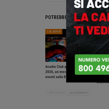
POTREBBE PIACERTI ANCHE
CALABRIA
CALABR
Acadie Club presenta: Agosto
Consigli
2026, un mese di grandi
Calabri
eventi sulla Riviera dei Cedri.
assesta
bilanci
PRECEDENTE
SUCCESSIVO