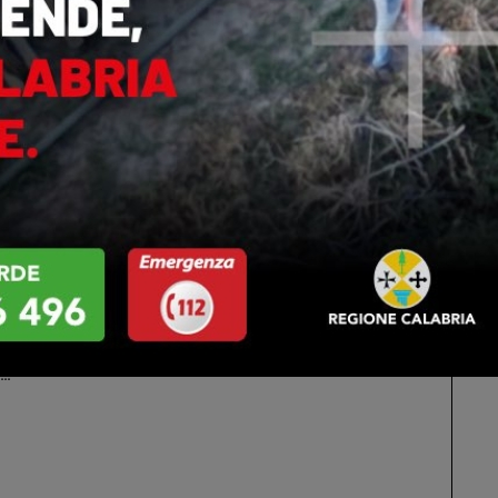
Altri Di Autore
IA
CALABRIA
o regionale della
Praia a Mare: ordinanza anti-
a approva
movida, vietate le uscite
mento e variazioni
notturne ai minori di 14 anni.
o…