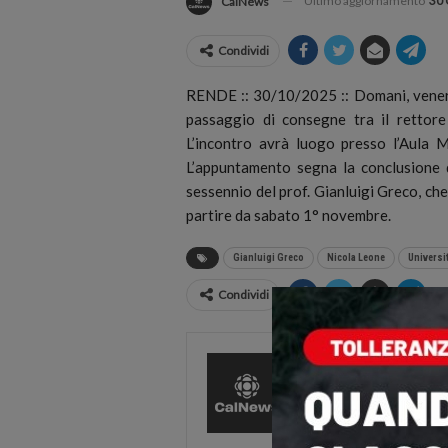
Ultimo aggiornamento
30 
CalNews
Condividi
RENDE :: 30/10/2025 :: Domani, venerdì
passaggio di consegne tra il rettore
L’incontro avrà luogo presso l’Aula 
L’appuntamento segna la conclusione d
sessennio del prof. Gianluigi Greco, c
partire da sabato 1° novembre.
Gianluigi Greco
Nicola Leone
Universit
Condividi
CalNews
27584 Pos
Comments