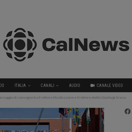
DO
ITALIA
CANALI
AUDIO
CANALE VIDEO
passaggio di consegne tra il rettore Nicola Leone e il rettore eletto Gianluigi Greco.
Fa