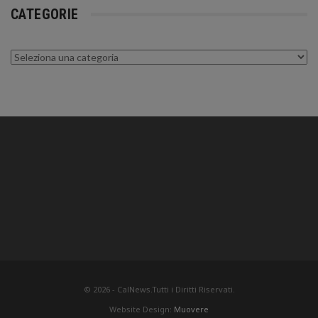
CATEGORIE
Categorie
© 2026 - CalNews.Tutti i Diritti Riservati.
Website Design:
Muovere