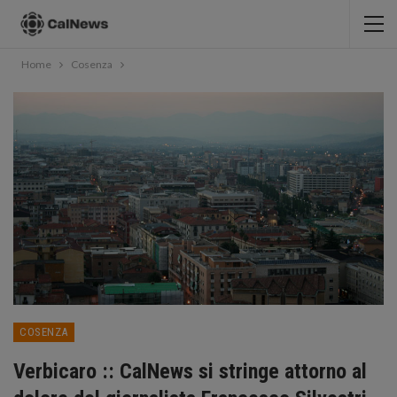
Home
Cosenza
COSENZA
Verbicaro :: CalNews si stringe attorno al