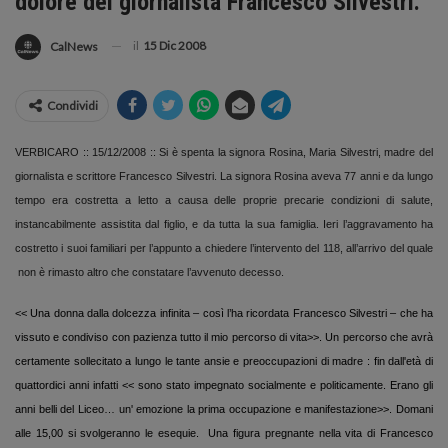
dolore del giornalista Francesco Silvestri.
il
15 Dic 2008
CalNews
Condividi
VERBICARO :: 15/12/2008 :: Si è spenta la signora Rosina, Maria Silvestri, madre del
giornalista e scrittore Francesco Silvestri. La signora Rosina aveva 77 anni e da lungo
tempo era costretta a letto a causa delle proprie
precarie condizioni di salute,
instancabilmente assistita dal figlio, e da tutta la sua famiglia. Ieri l’aggravamento ha
costretto i suoi familiari per l’appunto a chiedere l’intervento del 118, all’arrivo del quale
non è rimasto altro che constatare l’avvenuto decesso.
<< Una donna dalla dolcezza infinita – così l’ha ricordata Francesco Silvestri – che ha
vissuto e condiviso con pazienza tutto il mio percorso di vita>>. Un percorso che avrà
certamente sollecitato a lungo le tante ansie e preoccupazioni di madre : fin dall'età di
quattordici anni infatti << sono stato impegnato socialmente e politicamente. Erano gli
anni belli del Liceo… un' emozione la prima occupazione e manifestazione>>. Domani
alle 15,00 si svolgeranno le esequie.
Una figura pregnante nella vita di Francesco