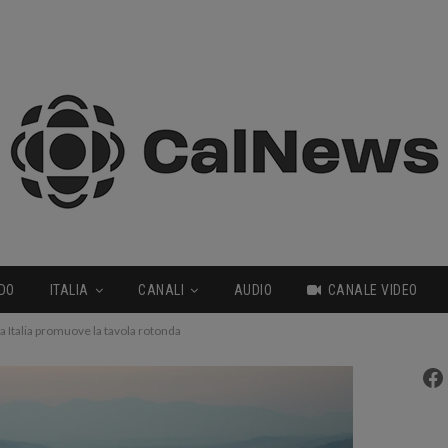
DO
ITALIA
CANALI
AUDIO
CANALE VIDEO
a Italia promuove la tavola rotonda
Fa