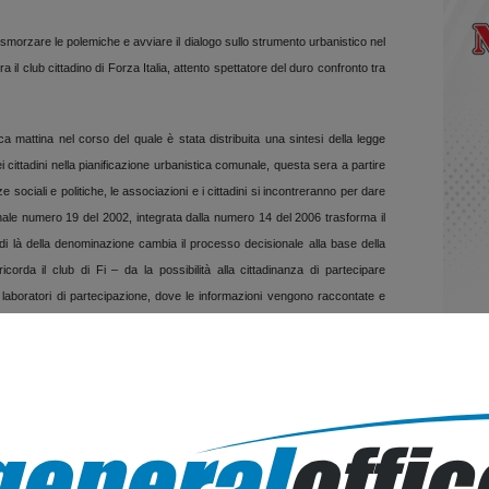
morzare le polemiche e avviare il dialogo sullo strumento urbanistico nel
l club cittadino di Forza Italia, attento spettatore del duro confronto tra
 mattina nel corso del quale è stata distribuita una sintesi della legge
 cittadini nella pianificazione urbanistica comunale, questa sera a partire
 sociali e politiche, le associazioni e i cittadini si incontreranno per dare
ionale numero 19 del 2002, integrata dalla numero 14 del 2006 trasforma il
di là della denominazione cambia il processo decisionale alla base della
icorda il club di Fi – da la possibilità alla cittadinanza di partecipare
i laboratori di partecipazione, dove le informazioni vengono raccontate e
i tratta di uno strumento di democrazia partecipata molto importante che di
cidere, o quanto meno di suggerire, come utilizzare gli spazi in base ad
artecipazione comunicano ai cittadini le decisioni in itinere “garantendo la
, ma anche verso
la sfera politica
per promuovere e facilitare la mediazione
modo – continuano gli azzurri – la pianificazione comunale non dovrà essere
de, ma questi potrà, attraverso il laboratorio di partecipazione, dare un
e”. Il Club Forza Italia di Diamante ha dato dunque la sua disponibilità a