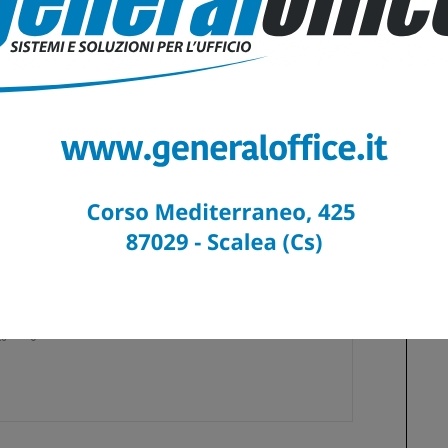
isposizione di un
laboratorio urbano di partecipazione
in modo tale da
concretamente una reale attività di partecipazione e condivisione collettiva
e che la legge è stata emanata da una giunta regionale di centrodestra d è
el circolo di Forza Italia appare fisiologica all’indirizzo politico disegnato
iunta Magorno non si sia attivata direttamente in tale direzione, ma se
 nell’errore.
ts
0