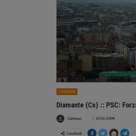
COSENZA
Diamante (Cs) :: PSC: Forz
il
15 Dic 2008
CalNews
Condividi