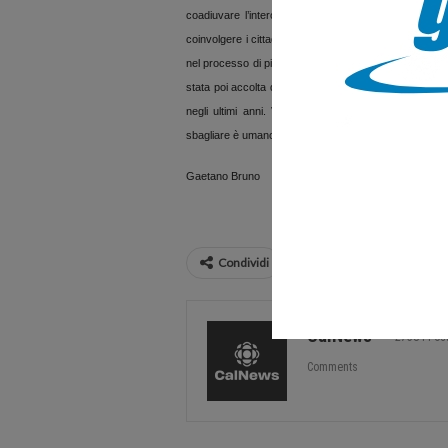
coadiuvare l’intero consiglio comunale per la pred
coinvolgere i cittadini e le associazioni per favorire 
nel processo di pianificazione. Se si considera inoltr
stata poi accolta da una di centrosinistra, la proposta d
negli ultimi anni. Verrebbe da chiedere perché la g
sbagliare è umano si spera che almeno non si perseveri
Gaetano Bruno
Condividi
CalNews
27584 Pos
Comments