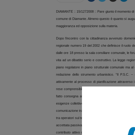
DIAMANTE :: 15/1272008 :: Pare giunto il momento di s
comune di Diamante. Almeno questo è quanto si augura i
maggioranza ed opposizione sulla materia.
Dopo l’incontro con la cittadinanza avvenuto domenica
regionale numero 19 del 2002 che definisce il ruolo dei
dalle ore 18 presso la sala consiliare comunale, le forze
vita ad un dibattito serio e costruttivo. La legge reg
piano regolatore in piano strutturale comunale ma al 
redazione dello strumento urbanistico. “Il P.S.C. – r
attivamente al processo di pianificazione attraverso 
rese comprensibili agli utenti ed agli specialisti”. S
fatto consegna alla cittadinanza la possibilità di de
esigenze collettive. Allo stesso tempo i laboratori di p
comunicazione tra amministrazione locale e cittadini
tra operatori sul territorio e sistema sociale. In tal 
accettata passivamente dal cittadino come spesso acca
contributo attivo durante il processo di pianificazion