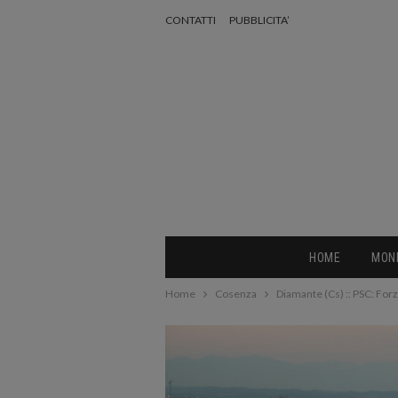
CONTATTI
PUBBLICITA’
HOME
MON
Home
Cosenza
Diamante (Cs) :: PSC: Forz