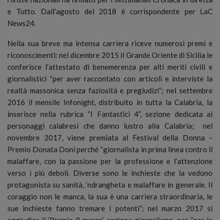
e Tutto. Dall’agosto del 2018 è corrispondente per LaC
News24.
Nella sua breve ma intensa carriera riceve numerosi premi e
riconoscimenti: nel dicembre 2015 il Grande Oriente di Sicilia le
conferisce l’attestato di benemerenza per alti meriti civili e
giornalistici “per aver raccontato con articoli e interviste la
realtà massonica senza faziosità e pregiudizi”; nel settembre
2016 il mensile Infonight, distribuito in tutta la Calabria, la
inserisce nella rubrica “I Fantastici 4”, sezione dedicata ai
personaggi calabresi che danno lustro alla Calabria; nel
novembre 2017, viene premiata al Festival della Donna –
Premio Donata Doni perché “giornalista in prima linea contro il
malaffare, con la passione per la professione e l’attenzione
verso i più deboli. Diverse sono le inchieste che la vedono
protagonista su sanità, ‘ndrangheta e malaffare in generale. Il
coraggio non le manca, la sua è una carriera straordinaria, le
sue inchieste fanno tremare i potenti”; nel marzo 2017 si
aggiudica il ‘Premio 8 marzo’, sezione giornalismo, per “per la