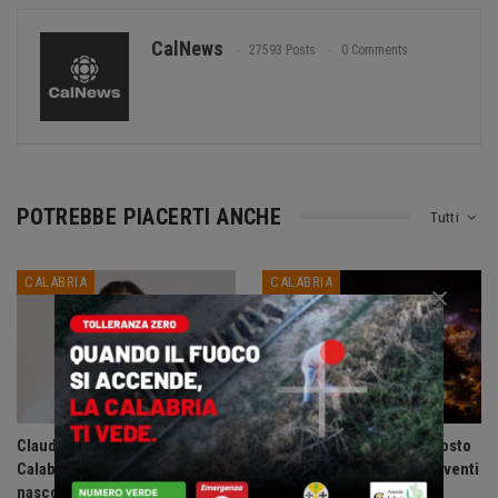
CalNews
27593 Posts
0 Comments
POTREBBE PIACERTI ANCHE
Tutti
CALABRIA
CALABRIA
×
Claudia Conte presenta in
Acadie Club presenta: Agosto
Calabria il romanzo civile Dove
2026, un mese di grandi eventi
nascono i silenzi: doppio…
sulla Riviera dei Cedri.