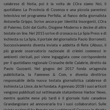
calabrese di Notìa, poi è la volta de L’Ora siamo Noi, il
quotidiano La Provincia di Cosenza e una piccola parentesi
televisiva nel programma Perfidia, al fianco della giornalista
Antonella Grippo. Scrive ancora per Identità Insorgenti, L’Ora
di Palermo, Echi dal Golfo, Diogene Moderno e decine di altre
testate on line. Nel 2015 scrive di cronaca su La Spia Press e di
inchiesta su La Spia, il portale del giornalista Paolo Borrometi.
Successivamente diventa inviata e addetta di Rete L’Abuso, il
più grande osservatorio nazionale di crimini commessi in
ambienti clericali, poi viene ingaggiata come corrispondente
per il quotidiano regionale Cronache delle Calabrie, diretto da
Paolo Guzzanti. Nel giugno del 2017 fonda un’agenzia
pubblicitaria, la Famnews & Com, e diventa direttrice
responsabile della nuova testata giornalistica calabrese di
inchiesta La Lince, da lei fondata. A gennaio 2018 i suoi articoli
vengono pubblicati sul settimanale statunitense Harbor News,
mentre qualche mese più tardi è il giornale italo canadese
Grandangolare ad annoverarla tra i suoi collaboratori. Sulle
riviste nazionali ha firmato per i settimanali Cronaca in diretta