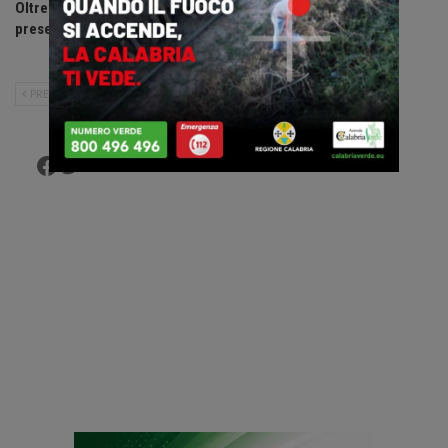
Oltre la soglia: Cantine Zito
Mariaelena Senese
presenta la nuova linea di vini.
confermata segretaria
generale Uil Calabria.
PRECEDENTE
SUCCESSIVO
Facebook
Twitter