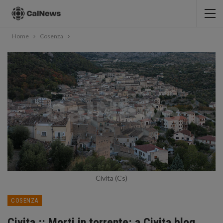
Home
Cosenza
Civita (Cs)
COSENZA
Civita :: Morti in torrente: a Civita blog