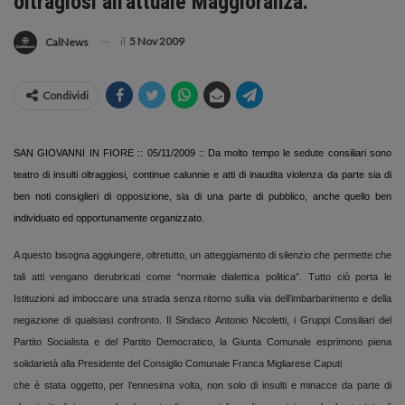
oltragiosi all'attuale Maggioranza.
il
5 Nov 2009
CalNews
Condividi
SAN GIOVANNI IN FIORE :: 05/11/2009 :: Da molto tempo le sedute consiliari sono
teatro di insulti oltraggiosi, continue calunnie e atti di inaudita violenza da parte sia di
ben noti consiglieri di opposizione, sia di una parte di pubblico, anche quello ben
individuato ed opportunamente organizzato.
A questo bisogna aggiungere, oltretutto, un atteggiamento di silenzio che permette che
tali atti vengano derubricati come “normale dialettica politica”. Tutto ciò porta le
Istituzioni ad imboccare una strada senza ritorno sulla via dell’imbarbarimento e della
negazione di qualsiasi confronto. Il Sindaco Antonio Nicoletti, i Gruppi Consiliari del
Partito Socialista e del Partito Democratico, la Giunta Comunale esprimono piena
solidarietà alla Presidente del Consiglio Comunale Franca Migliarese Caputi
che è stata oggetto, per l’ennesima volta, non solo di insulti e minacce da parte di