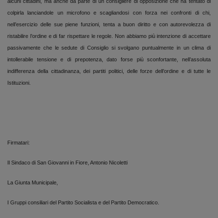
alcuni cittadini, ma anche da parte di un consigliere di opposizione che ha tentato di
colpirla lanciandole un microfono e scagliandosi con forza nei confronti di chi,
nell’esercizio delle sue piene funzioni, tenta a buon diritto e con autorevolezza di
ristabilire l’ordine e di far rispettare le regole. Non abbiamo più intenzione di accettare
passivamente che le sedute di Consiglio si svolgano puntualmente in un clima di
intollerabile tensione e di prepotenza, dato forse più sconfortante, nell’assoluta
indifferenza della cittadinanza, dei partiti politici, delle forze dell’ordine e di tutte le
Istituzioni.
Firmatari:
Il Sindaco di San Giovanni in Fiore, Antonio Nicoletti
La Giunta Municipale,
I Gruppi consiliari del Partito Socialista e del Partito Democratico.