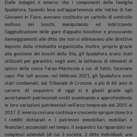
Dalle indagini è emerso che i componenti della famiglia
Spadafora, facendo leva sull’appartenenza alla ‘ndrina di San
Giovanni in Fiore, avevano costituito un cartello di controllo
mafioso dei boschi, manipolando ed indirizzando
l’aggiudicazione delle gare d’appalto boschive e provocando
danneggiamenti alle ditte che non si allineavano alle direttive
imposte dalla criminalità organizzata. Inoltre, proprio grazie
alla gestione dei boschi della Sila, gli Spadafora erano stati
utilizzati per garantire, negli anni, la latitanza di elementi di
spicco della cosca Farao-Marincola a cui, di fatto, facevano
capo. Per tali accuse, nel febbraio 2021, gli Spadafora sono
stati condannati, dal Tribunale di Crotone, a più di 60 anni di
carcere. Al sequestro di oggi si è giunti grazie agli
accertamenti patrimoniali svolti esaminando e approfondendo
le loro variazioni patrimoniali nell’arco temporale dal 2005 al
2017. E’ emersa così una continua e crescente sproporzione tra
i redditi dichiarati e i patrimoni immobiliari, mobiliari e
finanziari, accumulati nel tempo. Il sequestro ha riguardato sei
complessi aziendali (di cui 3 società, 2 ditte individuali, una