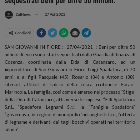
sequestrati beni per oltre 50 milioni.
il
27 Apr 2021
CalNews
Condividi
SAN GIOVANNI IN FIORE :: 27/04/2021 :: Beni per oltre 50
milioni di euro sono stati sequestrati dalla Guardia di finanza di
Cosenza, coordinata dalla Dda di Catanzaro, ad un
imprenditore di San Giovanni in Fiore
, Luigi Spadafora, di 70
anni, e ai figli Pasquale (45), Rosario (34) e Antonio (38),
ritenuti affiliati di spicco della cosca crotonese Farao-
Marincola. La famiglia, così come è emerso nel processo “Stige”
della Dda di Catanzaro, attraverso le imprese “F.lli Spadafora
S.r.l., “Spadafora Legnami S.r.l., la “Famiglia Spadafora”,
“governava, in regime di monopolio ‘ndranghetistico, l’offerta
di legname e derivanti dai tagli boschivi operati nel territorio
silano”.