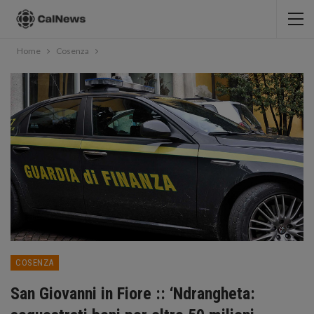
Home
Cosenza
COSENZA
San Giovanni in Fiore :: ‘Ndrangheta: