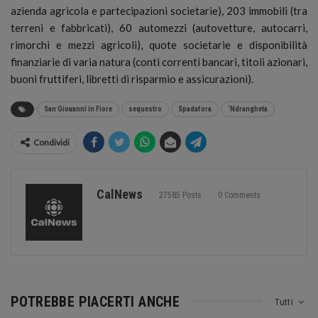
azienda agricola e partecipazioni societarie), 203 immobili (tra
terreni e fabbricati), 60 automezzi (autovetture, autocarri,
rimorchi e mezzi agricoli), quote societarie e disponibilità
finanziarie di varia natura (conti correnti bancari, titoli azionari,
buoni fruttiferi, libretti di risparmio e assicurazioni).
San Giovanni in Fiore
sequestro
Spadafora
‘Ndrangheta
Condividi
CalNews
27585 Posts
0 Comments
POTREBBE PIACERTI ANCHE
Tutti