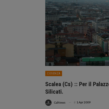
COSENZA
Scalea (Cs) :: Per il Palazz
Silicati.
il
1 Apr 2009
CalNews