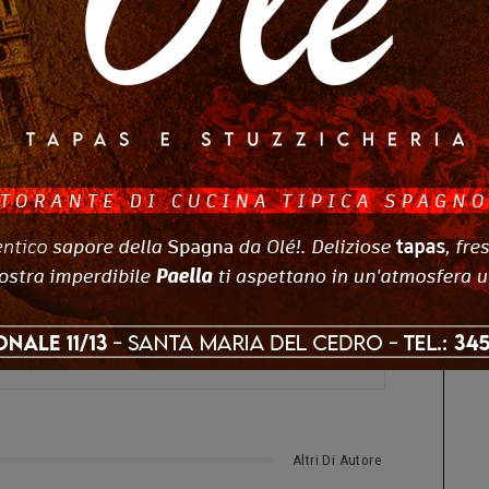
à tonalità. D’altronde è regola, nei restauri, che i lavori di ristrutturazione
o e non di decadenza. L’amministrazione comunale è attenta al Centro
i, in merito al palazzo Pallamolla si è impegnata ad indurre l’Aterp ad
l’altro, era ormai fatiscente e al limite della sicurezza. E’ utile ricordare che
ica del paese, ma non un monumento, tant’è – ha concluso De Bonis – che
 intento di rivalutare il borgo antico rivitalizzandolo e rendendolo quindi
ts
0
Altri Di Autore