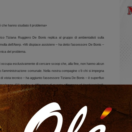
i che hanno studiato il problema»
ico Tiziana Ruggiero De Bonis replica al gruppo di ambientalisti sulla
amolla dell’Aterp. «Mi dispiace assistere – ha detto l’assessore De Bonis –
cnica del problema.
, si occupa esclusivamente di cercare scoop che, alla fine, non hanno alcun
tro l’amministrazione comunale. Nella nostra compagine c’è chi si impegna
o di vista tecnico – ha aggiunto l’assessore Tiziana De Bonis – è superfluo
ntendenza. C’è anche, a differenza di quanto affermano gli “ambientalisti”,
azione comunale. Il colore che è stato utilizzato è una tonalità molto
ie indagini e studio da parte dell’architetto Michele Luongo, redattore, con il
tro storico. Il Piano verrà presto sottoposto all’esame del Consiglio
on si sono fermati alla verifica dell’ultimo strato di intonaco del palazzo,
costruzione, che è simile a quello adottato. Il genere del colore è stato
n il passare del tempo, invecchia naturalmente donando al Palazzo l’aspetto