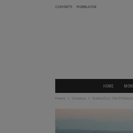
CONTATTI
PUBBLICITA’
HOME
MON
Home
Cosenza
Scalea (Cs) :: Per il Palazzo