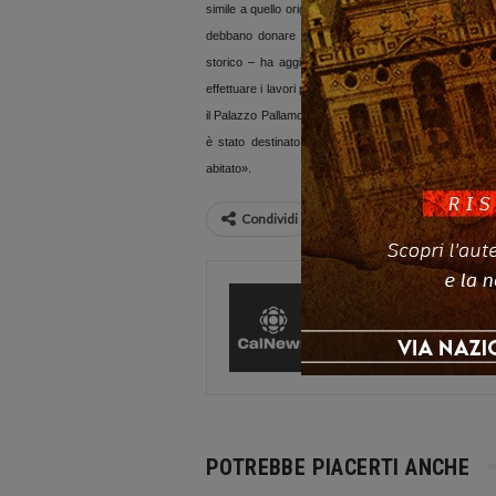
simile a quello originario. Con il tempo il giallo cambier
debbano donare ai palazzi l’idea di un rinnovament
storico – ha aggiunto l’assessore De Bonis – e, anz
effettuare i lavori per la ristrutturazione. L’imobile, fra 
il Palazzo Pallamolla rappresenta una struttura stor
è stato destinato all’edilizia popolare con il preciso
abitato».
Condividi
CalNews
27584 Pos
Comments
POTREBBE PIACERTI ANCHE