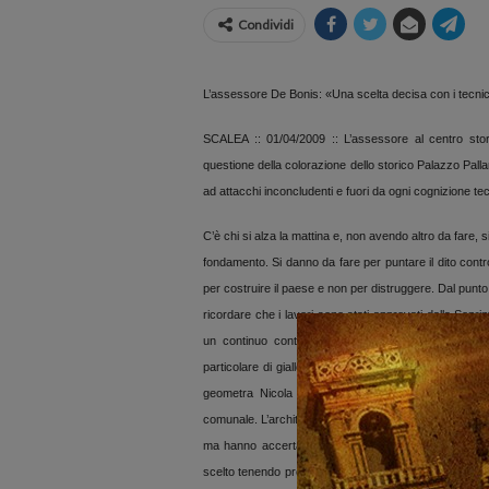
Condividi
L’assessore De Bonis: «Una scelta decisa con i tecnic
SCALEA ::
01/04/2009
:: L’assessore al centro stor
questione della colorazione dello storico Palazzo Pall
ad attacchi inconcludenti e fuori da ogni cognizione te
C’è chi si alza la mattina e, non avendo altro da fare
fondamento.
Si danno da fare per puntare il dito con
per costruire il paese e non per distruggere. Dal punt
ricordare che i lavori sono stati approvati dalla Sopri
un continuo controllo anche da parte dell’amministr
particolare di giallo ai silicati ed è il risultato di var
geometra Nicola Anastasio, del Piano colore del cen
comunale. L’architetto Luongo ed il geometra Anastasio n
ma hanno accertato l’origine del colore dell’epoca di 
scelto tenendo presente che la pittura ai silicati, co