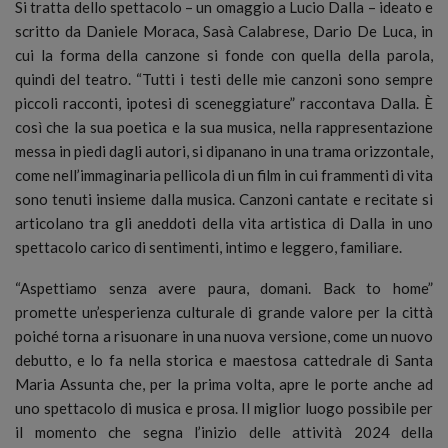
Si tratta dello spettacolo – un omaggio a Lucio Dalla – ideato e
scritto da Daniele Moraca, Sasà Calabrese, Dario De Luca, in
cui la forma della canzone si fonde con quella della parola,
quindi del teatro. “Tutti i testi delle mie canzoni sono sempre
piccoli racconti, ipotesi di sceneggiature” raccontava Dalla. È
così che la sua poetica e la sua musica, nella rappresentazione
messa in piedi dagli autori, si dipanano in una trama orizzontale,
come nell’immaginaria pellicola di un film in cui frammenti di vita
sono tenuti insieme dalla musica. Canzoni cantate e recitate si
articolano tra gli aneddoti della vita artistica di Dalla in uno
spettacolo carico di sentimenti, intimo e leggero, familiare.
“Aspettiamo senza avere paura, domani. Back to home”
promette un’esperienza culturale di grande valore per la città
poiché torna a risuonare in una nuova versione, come un nuovo
debutto, e lo fa nella storica e maestosa cattedrale di Santa
Maria Assunta che, per la prima volta, apre le porte anche ad
uno spettacolo di musica e prosa. Il miglior luogo possibile per
il momento che segna l’inizio delle attività 2024 della