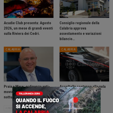
Acadie Club presenta: Agosto
Consiglio regionale della
2026, un mese di grandi eventi
Calabria approva
sulla Riviera dei Cedri.
assestamento e variazioni
bilancio…
CALABRIA
CALABRIA
×
Praia a Mare: ordinanza anti-
Accoltella coetaneo alla gola
movida, vietate le uscite
durante litigio, arrestato
notturne ai minori di 14 anni.
sessantenne.
PRECEDENTE
SUCCESSIVO