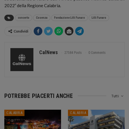
2022” della Regione Calabria.
concerto
Cosenza
Fondazione Lilli Funaro
Lilli Funaro
Condividi
CalNews
27584 Posts
0 Comments
POTREBBE PIACERTI ANCHE
Tutti
CALABRIA
CALABRIA