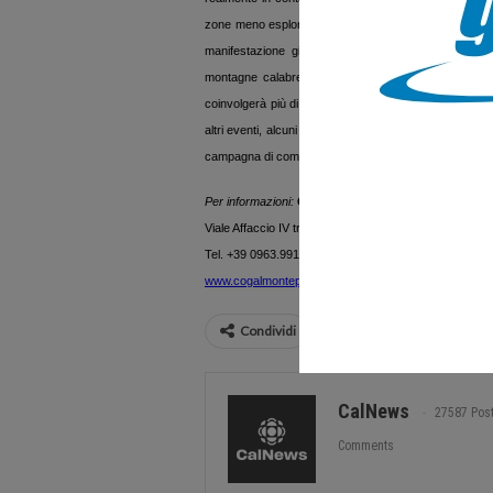
zone meno esplorate.
Il primo della serie di eventi p
manifestazione già nota da anni al pubblico calabr
montagne calabresi e congiungono i due mari della 
coinvolgerà più di 60 cavalieri ed è legata ad una raccol
altri eventi, alcuni dei quali ancora in fase di defini
campagna di comunicazione che partirà nel mese di g
Per informazioni:
COGAL MONTEPORO
Viale Affaccio IV traversa n. 9, 89900 Vibo Valentia
Tel. +39 0963.991312, fax 0039 0963 94413
www.cogalmonteporo.net
galmonteporo@libero.it
Condividi
CalNews
27587 Pos
Comments