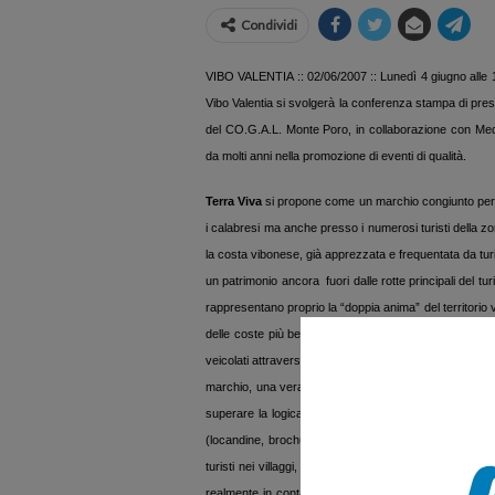
Condividi
VIBO VALENTIA :: 02/06/2007 :: Lunedì 4 giugno alle 
Vibo Valentia si svolgerà la conferenza stampa di pre
del CO.G.A.L. Monte Poro, in collaborazione con Medi
da molti anni nella promozione di eventi di qualità.
Terra Viva
si propone come un marchio congiunto per ra
i calabresi ma anche presso i numerosi turisti della zo
la costa vibonese, già apprezzata e frequentata da turist
un patrimonio ancora
fuori dalle rotte principali del t
rappresentano proprio la “doppia anima” del territorio 
delle coste più belle e famose d’Italia.
Il progetto
Terr
veicolati attraverso una giusta strategia di promozion
marchio, una vera e propria piattaforma, che faccia inc
superare la logica delle iniziative scollegate e prive di v
(locandine, brochures, cartoline) che serviranno a ve
turisti nei villaggi, nei camping e nelle strutture ricett
realmente in contatto con la realtà locale e di vivere