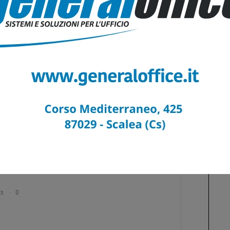
romossi da Terra Viva è “
Dallo Ionio al Tirreno
”, dall’8 all’11 giugno.
Una
ese: una passeggiata a cavallo sulle antiche vie che attraversano le
Calabria. La manifestazione partirà da Davoli per giungere a Bivona,
ta di fondi per le famiglie delle vittime dell’alluvione del 3 luglio 2006.
Gli
zione, verranno comunicati nel corso della conferenza stampa e attraverso la
iugno.
ts
0