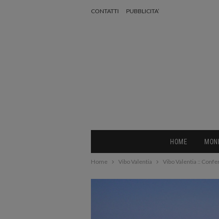
CONTATTI
PUBBLICITA’
HOME
MON
Home
Vibo Valentia
Vibo Valentia :: Conf