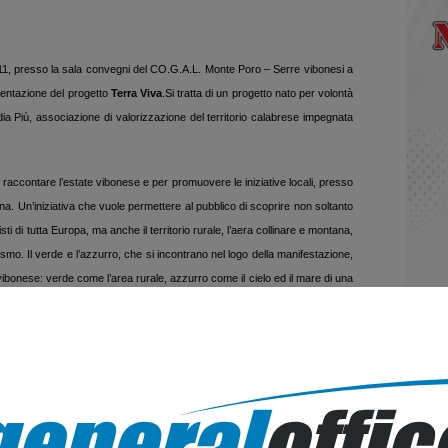
11, presso la sala convegni del CO.G.A.L. Monte Poro – Serre vibonesi a
sentazione del progetto
Terra Viva
.
Si tratta di un progetto nato per volontà
a Più, associazione di valorizzazione del territorio calabrese impegnata
ccontare l’estate vibonese e per promuovere le iniziative locali, presso
na. Un’iniziativa che vuole permettere al pubblico di scoprire non soltanto
i di tutta Europa, ma anche il territorio rurale, l’aera collinare e montana,
urismo.
Il verde e l’azzurro, che si incontrano nel logo della manifestazione,
vibonese: verde come l’area rurale, azzurro come il cielo ed il mare di una
a Viva
vuole mettere in rete una serie di eventi sul territorio, coordinati e
e. L’auspicio del CO.G.A.L. e della Mediapiù é di creare, attraverso questo
ontrare le realtà associative e turistiche del territorio e che permetta di
isibilità.
Verranno realizzati una serie di prodotti cartacei di promozione
icolare il progetto non solo verso la popolazione locale ma anche verso i
ive di tutta la provincia di Vibo, per permettere agli ospiti estivi di entrare
 e scoprire il territorio vibonese con più consapevolezza, anche nelle sue